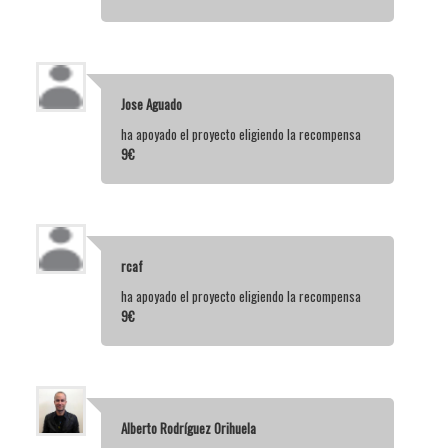
Jose Aguado
ha apoyado el proyecto eligiendo la recompensa
9€
rcaf
ha apoyado el proyecto eligiendo la recompensa
9€
Alberto Rodríguez Orihuela