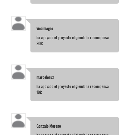
vmalmagro
ha apoyado el proyecto eligiendo la recompensa
90€
marceloruz
ha apoyado el proyecto eligiendo la recompensa
19€
Gonzalo Moreno