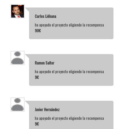
Carlos Liébana
ha apoyado el proyecto eligiendo la recompensa
90€
Ramon Saltor
ha apoyado el proyecto eligiendo la recompensa
9€
Javier Hernández
ha apoyado el proyecto eligiendo la recompensa
9€