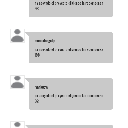
ha apoyado el proyecto eligiendo la recompensa
9€
manuelangellp
ha apoyado el proyecto eligiendo la recompensa
19€
ivanlogra
ha apoyado el proyecto eligiendo la recompensa
9€