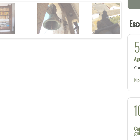
Esc
Ag
Ca
14
p
1
Car
gu