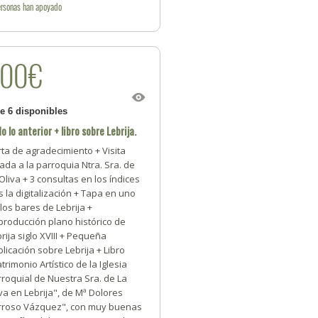
rsonas
han apoyado
200€
de 6 disponibles
o lo anterior + libro sobre Lebrija.
ta de agradecimiento + Visita
ada a la parroquia Ntra. Sra. de
Oliva + 3 consultas en los índices
s la digitalización + Tapa en uno
los bares de Lebrija +
producción plano histórico de
rija siglo XVIII + Pequeña
licación sobre Lebrija + Libro
trimonio Artístico de la Iglesia
roquial de Nuestra Sra. de La
va en Lebrija", de Mª Dolores
rroso Vázquez", con muy buenas