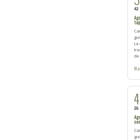
42
Agr
tap
Car
gui
La 
tra
de 
18
p
26
Agr
con
Car
gui