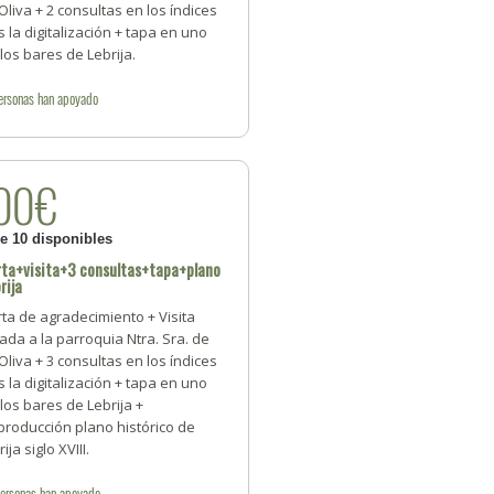
Oliva + 2 consultas en los índices
s la digitalización + tapa en uno
los bares de Lebrija.
ersonas
han apoyado
00€
de 10 disponibles
ta+visita+3 consultas+tapa+plano
rija
ta de agradecimiento + Visita
ada a la parroquia Ntra. Sra. de
Oliva + 3 consultas en los índices
s la digitalización + tapa en uno
los bares de Lebrija +
producción plano histórico de
rija siglo XVIII.
ersonas
han apoyado