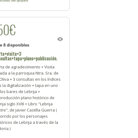
50€
de 8 disponibles
rta+visita+3
sultas+tapa+plano+publicación.
ta de agradecimiento + Visita
ada a la parroquia Ntra. Sra. de
Oliva + 3 consultas en los índices
s la digitalización + tapa en uno
los bares de Lebrija +
producción plano histórico de
rija siglo XVIII + Libro "Lebrija
stre", de Javier Castilla Guerra (
orrido por los personajes
tóricos de Lebrija a través de la
toria )