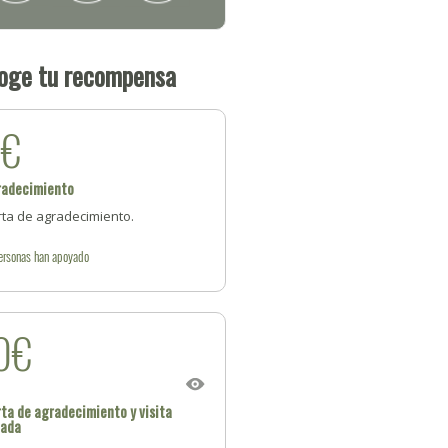
oge tu recompensa
5€
radecimiento
rta de agradecimiento.
ersonas
han apoyado
0€
ta de agradecimiento y visita
iada