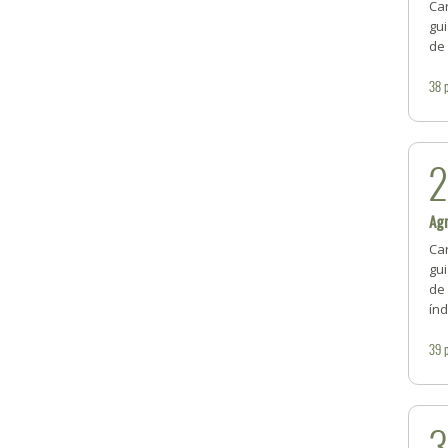
Car
gui
de 
38
Agr
Car
gui
de 
índ
39