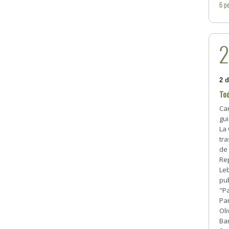
6
pe
2 
Tod
Car
gui
La 
tra
de 
Re
Leb
pub
"Pa
Par
Oli
Ba