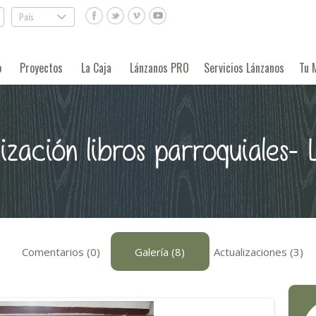
País
.
o
Proyectos
La Caja
Lánzanos PRO
Servicios Lánzanos
Tu 
lización libros parroquiales- 
Comentarios (0)
Galería (8)
Actualizaciones (3)