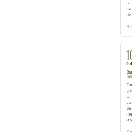
La 
tra
de 
14
p
1
0 
Car
Leb
Car
gui
La 
tra
de 
Re
leb
10
p