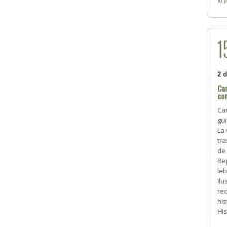
1
2 
Ca
con
Car
gui
La 
tra
de 
Re
leb
Ilu
rec
his
His