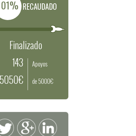
101%
RECAUDADO
Finalizado
143
Apoyos
5050€
de 5000€