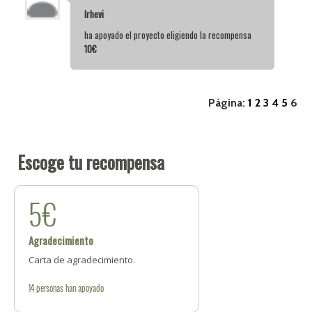
Irhevi
ha apoyado el proyecto eligiendo la recompensa
10€
Página:
1
2
3
4
5
6
Escoge tu recompensa
5€
Agradecimiento
Carta de agradecimiento.
14
personas
han apoyado