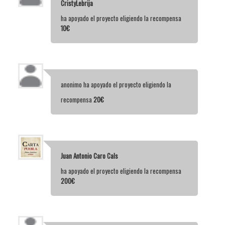
CristyLebrija
ha apoyado el proyecto eligiendo la recompensa
10€
anonimo
ha apoyado el proyecto eligiendo la
recompensa
20€
Juan Antonio Caro Cals
ha apoyado el proyecto eligiendo la recompensa
200€