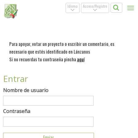
Idioma
Acceso/Registro
Tog
.
.
nav
Para apoyar, votar un proyecto o escribir un comentario, es
necesario que estés identificado en Lánzanos
Si no recuerdas tu contraseña pincha
aquí
Entrar
Nombre de usuario
Contraseña