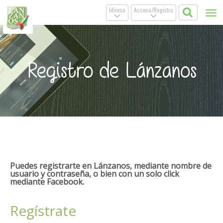
Idioma
Acceso/Registro
Tog
.
.
nav
Registro de Lánzanos
Puedes registrarte en Lánzanos, mediante nombre de
usuario y contraseña, o bien con un solo click
mediante Facebook.
Regístrate