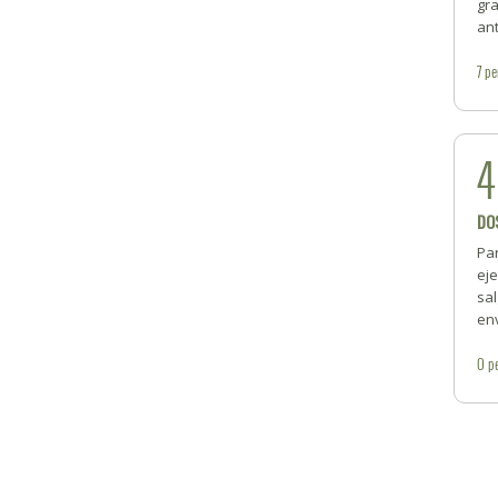
gr
ant
7
pe
DO
Par
ej
sal
env
0
p