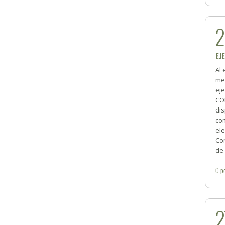
EJE
Al 
me
ej
CO
dis
com
ele
Con
de 
0
p
2