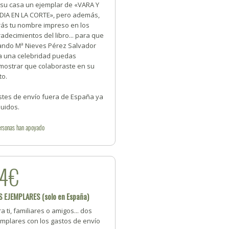
 su casa un ejemplar de «VARA Y
DIA EN LA CORTE», pero además,
rás tu nombre impreso en los
adecimientos del libro... para que
ando Mª Nieves Pérez Salvador
a una celebridad puedas
mostrar que colaboraste en su
to.
stes de envío fuera de España ya
luidos.
rsonas
han apoyado
4€
 EJEMPLARES (solo en España)
a ti, familiares o amigos... dos
emplares con los gastos de envío