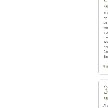
PR
Al 
en
ME
ve
agr
cu
se
de
éxi
Si
8
pe
PR
Al 