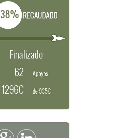
138%
RECAUDADO
Finalizado
62
Apoyos
1296€
de 935€