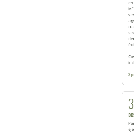
en
ME
ve
agr
cu
se
de
éxi
Co
inc
3
pe
3
DOS
Par
ej