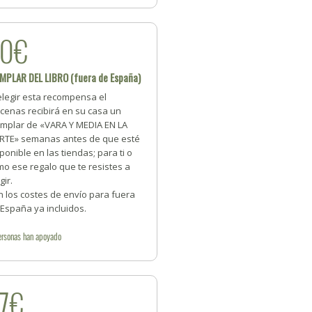
20€
MPLAR DEL LIBRO (fuera de España)
elegir esta recompensa el
cenas recibirá en su casa un
emplar de «VARA Y MEDIA EN LA
RTE» semanas antes de que esté
ponible en las tiendas; para ti o
o ese regalo que te resistes a
gir.
 los costes de envío para fuera
España ya incluidos.
ersonas
han apoyado
7€