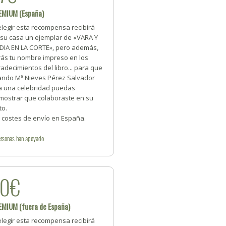
EMIUM (España)
elegir esta recompensa recibirá
 su casa un ejemplar de «VARA Y
DIA EN LA CORTE», pero además,
rás tu nombre impreso en los
adecimientos del libro... para que
ando Mª Nieves Pérez Salvador
a una celebridad puedas
mostrar que colaboraste en su
to.
n costes de envío en España.
rsonas
han apoyado
30€
EMIUM (fuera de España)
elegir esta recompensa recibirá