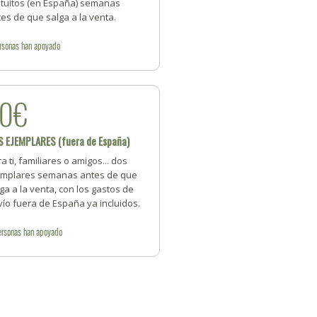
atuitos (en España) semanas
es de que salga a la venta.
rsonas
han apoyado
40€
S EJEMPLARES (fuera de España)
a ti, familiares o amigos... dos
emplares semanas antes de que
ga a la venta, con los gastos de
ío fuera de España ya incluidos.
ersonas
han apoyado