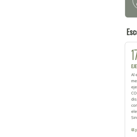
Esc
1
EJE
Al 
me
ej
CO
dis
com
ele
Si
44
p