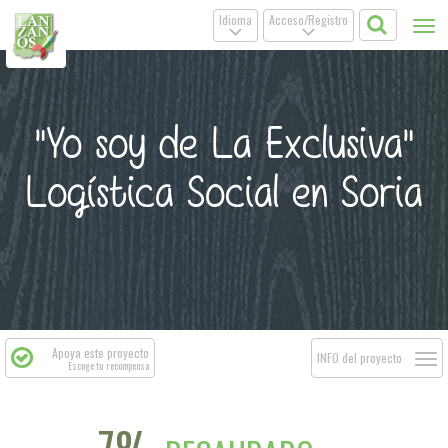
Idioma
Acceso/Registro
Tog
.
.
nav
"Yo soy de La Exclusiva"
Logística Social en Soria
Apoya este proyecto
Togg
INFO del proyecto
Escoge tu recompensa
navi
7%