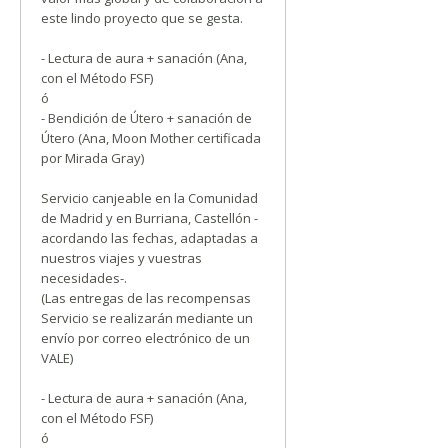
este lindo proyecto que se gesta.
- Lectura de aura + sanación (Ana,
con el Método FSF)
ó
- Bendición de Útero + sanación de
Útero (Ana, Moon Mother certificada
por Mirada Gray)
Servicio canjeable en la Comunidad
de Madrid y en Burriana, Castellón -
acordando las fechas, adaptadas a
nuestros viajes y vuestras
necesidades-.
(Las entregas de las recompensas
Servicio se realizarán mediante un
envío por correo electrónico de un
VALE)
- Lectura de aura + sanación (Ana,
con el Método FSF)
ó