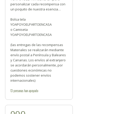
personalizar cada recompensa con
un poquito de nuestra esencia…
Bolsa tela
YOAPOYOELPARTOENCASA
o Camiseta
YOAPOYOELPARTOENCASA
(las entregas de las recompensas
Materiales se realizarán mediante
envío postal a Península y Baleares
y Canarias. Los envíos al extranjero
se acordarán personalmente, por
cuestiones económicas no
podemos sostener envíos
internacionales)
13
personas
han apoyado