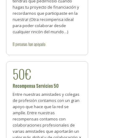
tendrás que pedírnoslo cuando
hagas tu proyecto de financiación y
recordarnos que participaste en la
nuestra! (Otra recompensa ideal
para poder colaborar desde
cualquier rincón del mundo…)
8
personas
han apoyado
50€
Recompensa Servicios 50
Entre nuestras amistades y colegas
de profesión contamos con un gran
apoyo que hace que la red se
amplíe. Entre nuestras
recompensas contamos con
colaboraciones profesionales de
varias amistades que aportarán un
valor más global y de colaboración a