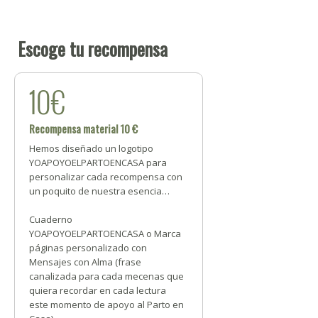
Escoge tu recompensa
10€
Recompensa material 10 €
Hemos diseñado un logotipo
YOAPOYOELPARTOENCASA para
personalizar cada recompensa con
un poquito de nuestra esencia…
Cuaderno
YOAPOYOELPARTOENCASA o Marca
páginas personalizado con
Mensajes con Alma (frase
canalizada para cada mecenas que
quiera recordar en cada lectura
este momento de apoyo al Parto en