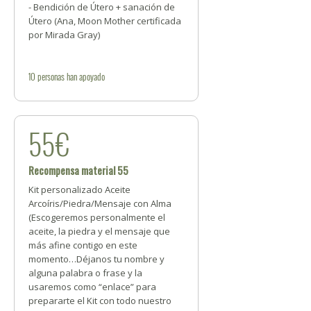
- Bendición de Útero + sanación de
Útero (Ana, Moon Mother certificada
por Mirada Gray)
10
personas
han apoyado
55€
Recompensa material 55
Kit personalizado Aceite
Arcoíris/Piedra/Mensaje con Alma
(Escogeremos personalmente el
aceite, la piedra y el mensaje que
más afine contigo en este
momento…Déjanos tu nombre y
alguna palabra o frase y la
usaremos como “enlace” para
prepararte el Kit con todo nuestro