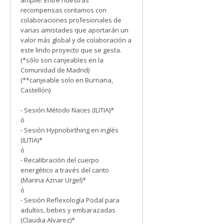
amplíe. Entre nuestras
recompensas contamos con
colaboraciones profesionales de
varias amistades que aportarán un
valor más global y de colaboración a
este lindo proyecto que se gesta.
(*sólo son canjeables en la
Comunidad de Madrid)
(**canjeable solo en Burriana,
Castellón)
- Sesión Método Naces (ILITIA)*
ó
- Sesión Hypnobirthing en inglés
(ILITIA)*
ó
- Recalibración del cuerpo
energético a través del canto
(Marina Aznar Urgel)*
ó
- Sesión Reflexología Podal para
adultos, bebes y embarazadas
(Claudia Alvarez)*