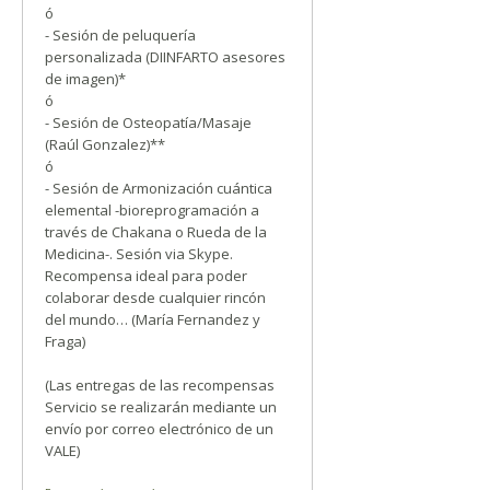
ó
- Sesión de peluquería
personalizada (DIINFARTO asesores
de imagen)*
ó
- Sesión de Osteopatía/Masaje
(Raúl Gonzalez)**
ó
- Sesión de Armonización cuántica
elemental -bioreprogramación a
través de Chakana o Rueda de la
Medicina-. Sesión via Skype.
Recompensa ideal para poder
colaborar desde cualquier rincón
del mundo… (María Fernandez y
Fraga)
(Las entregas de las recompensas
Servicio se realizarán mediante un
envío por correo electrónico de un
VALE)