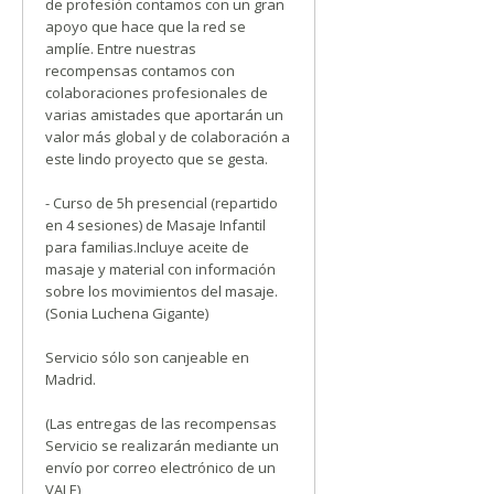
de profesión contamos con un gran
apoyo que hace que la red se
amplíe. Entre nuestras
recompensas contamos con
colaboraciones profesionales de
varias amistades que aportarán un
valor más global y de colaboración a
este lindo proyecto que se gesta.
- Curso de 5h presencial (repartido
en 4 sesiones) de Masaje Infantil
para familias.Incluye aceite de
masaje y material con información
sobre los movimientos del masaje.
(Sonia Luchena Gigante)
Servicio sólo son canjeable en
Madrid.
(Las entregas de las recompensas
Servicio se realizarán mediante un
envío por correo electrónico de un
VALE)