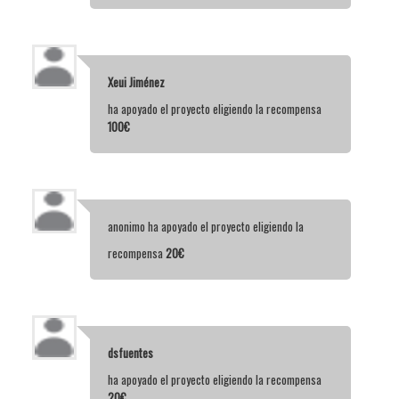
Xeui Jiménez
ha apoyado el proyecto eligiendo la recompensa
100€
anonimo
ha apoyado el proyecto eligiendo la
recompensa
20€
dsfuentes
ha apoyado el proyecto eligiendo la recompensa
20€