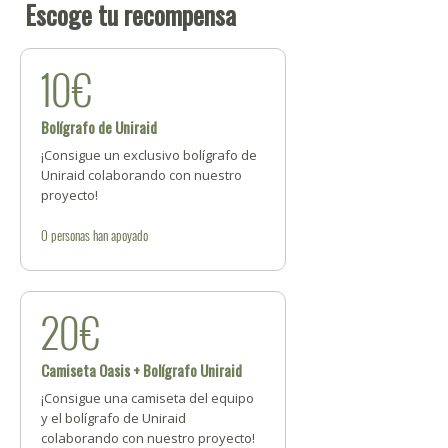
Escoge tu recompensa
10€
Bolígrafo de Uniraid
¡Consigue un exclusivo bolígrafo de
Uniraid colaborando con nuestro
proyecto!
0
personas
han apoyado
20€
Camiseta Oasis + Bolígrafo Uniraid
¡Consigue una camiseta del equipo
y el bolígrafo de Uniraid
colaborando con nuestro proyecto!