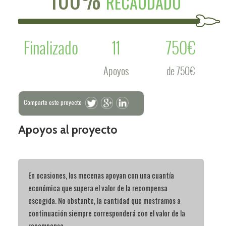
RECAUDADO
Finalizado
11
750€
Apoyos
de 750€
Comparte este proyecto
Apoyos al proyecto
En ocasiones, los mecenas apoyan con una cuantía
económica que supera el valor de la recompensa
escogida. No obstante, la cantidad que mostramos a
continuación siempre corresponderá con el valor de la
recompensa.