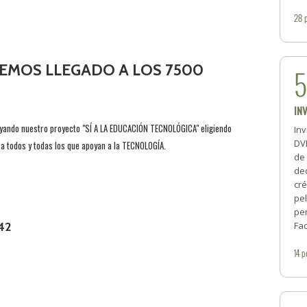
28
EMOS LLEGADO A LOS 7500
IN
yando nuestro proyecto "SÍ A LA EDUCACIÓN TECNOLÓGICA" eligiendo
Inv
DV
 todos y todas los que apoyan a la TECNOLOGÍA.
de 
de
cré
pel
pe
42
Fac
14
p