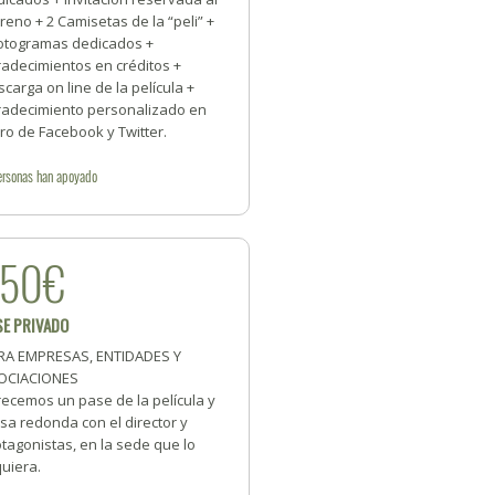
reno + 2 Camisetas de la “peli” +
fotogramas dedicados +
radecimientos en créditos +
carga on line de la película +
radecimiento personalizado en
ro de Facebook y Twitter.
ersonas
han apoyado
350€
SE PRIVADO
RA EMPRESAS, ENTIDADES Y
OCIACIONES
recemos un pase de la película y
sa redonda con el director y
tagonistas, en la sede que lo
uiera.