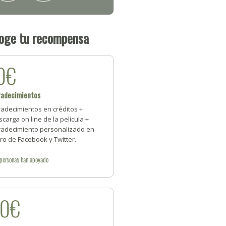
oge tu recompensa
0€
radecimientos
radecimientos en créditos +
carga on line de la película +
radecimiento personalizado en
ro de Facebook y Twitter.
personas
han apoyado
20€