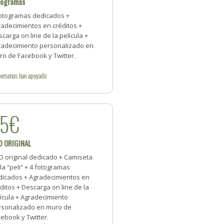
togramas
fotogramas dedicados +
radecimientos en créditos +
carga on line de la película +
radecimiento personalizado en
ro de Facebook y Twitter.
personas
han apoyado
35€
D ORIGINAL
D original dedicado + Camiseta
la “peli” + 4 fotogramas
dicados + Agradecimientos en
ditos + Descarga on line de la
ícula + Agradecimiento
rsonalizado en muro de
ebook y Twitter.