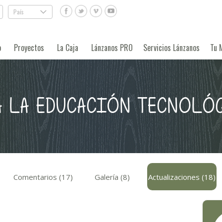
País
.
o
Proyectos
La Caja
Lánzanos PRO
Servicios Lánzanos
Tu 
A LA EDUCACIÓN TECNOLÓ
Comentarios (17)
Galería (8)
Actualizaciones (18)