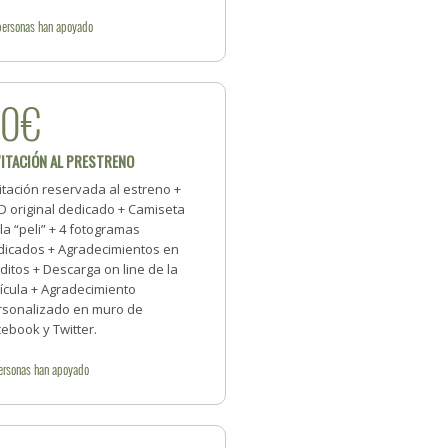
personas
han apoyado
50€
VITACIÓN AL PRESTRENO
itación reservada al estreno +
D original dedicado + Camiseta
la “peli” + 4 fotogramas
dicados + Agradecimientos en
ditos + Descarga on line de la
ícula + Agradecimiento
rsonalizado en muro de
ebook y Twitter.
ersonas
han apoyado