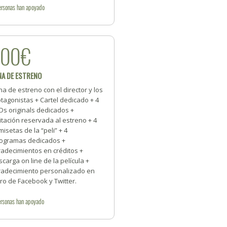
ersonas
han apoyado
500€
NA DE ESTRENO
a de estreno con el director y los
tagonistas + Cartel dedicado + 4
Ds originals dedicados +
itación reservada al estreno + 4
isetas de la “peli” + 4
togramas dedicados +
radecimientos en créditos +
carga on line de la película +
radecimiento personalizado en
ro de Facebook y Twitter.
rsonas
han apoyado