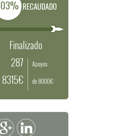
103%
RECAUDADO
Finalizado
287
Apoyos
8315€
de 8000€