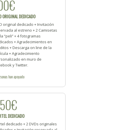
00€
D ORIGINAL DEDICADO
 original dedicado + Invitación
servada al estreno + 2 Camisetas
la “peli” + 4 fotogramas
dicados + Agradecimientos en
ditos + Descarga on line de la
ícula + Agradecimiento
rsonalizado en muro de
ebook y Twitter.
rsonas
han apoyado
250€
RTEL DEDICADO
tel dedicado + 2 DVDs originales
icados + Invitación reservada al