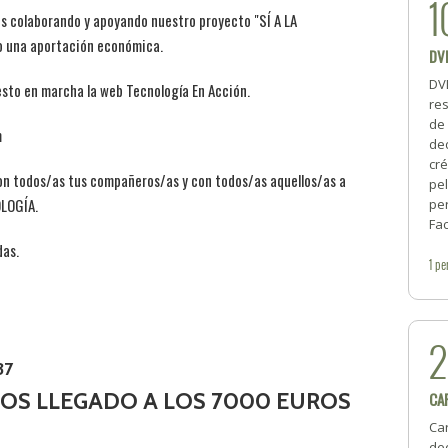
1
is colaborando y apoyando nuestro proyecto "SÍ A LA
 una aportación económica.
DV
DVD
sto en marcha la web Tecnología En Acción.
re
de 
m
de
cré
n todos/as tus compañeros/as y con todos/as aquellos/as a
pel
OLOGÍA.
pe
Fac
das.
1
pe
37
MOS LLEGADO A LOS 7000 EUROS
CA
Car
ded