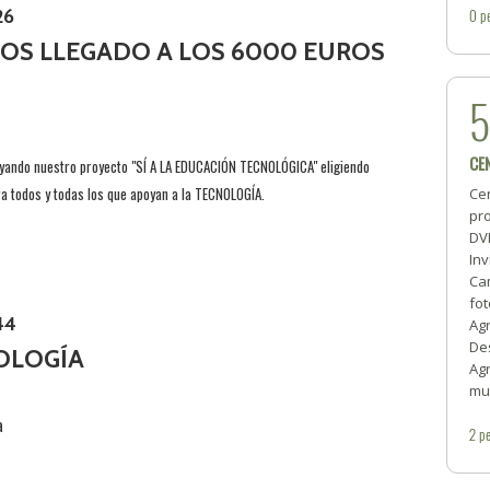
26
0
p
MOS LLEGADO A LOS 6000 EUROS
CE
yando nuestro proyecto "SÍ A LA EDUCACIÓN TECNOLÓGICA" eligiendo
 todos y todas los que apoyan a la TECNOLOGÍA.
Cen
pro
DV
Inv
Cam
fo
44
Ag
Des
NOLOGÍA
Ag
mu
2
pe