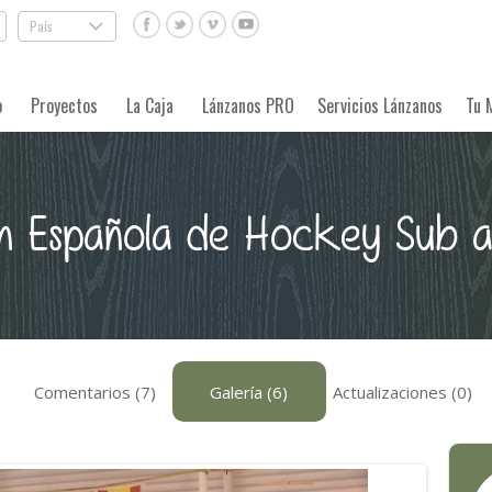
País
.
o
Proyectos
La Caja
Lánzanos PRO
Servicios Lánzanos
Tu 
n Española de Hockey Sub a
Comentarios (7)
Galería (6)
Actualizaciones (0)