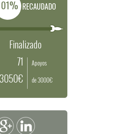
101%
RECAUDADO
Finalizado
71
Apoyos
3050€
de 3000€