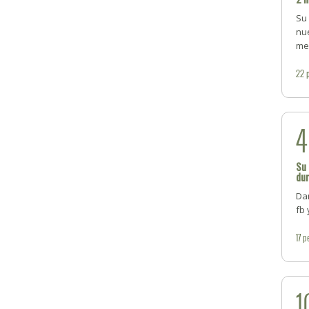
Su
nue
me
22
Su 
du
Da
fb 
17
p
1