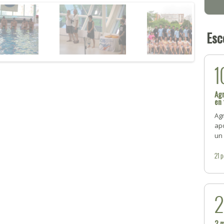
Esc
1
Agr
en 
Ag
ap
un 
21
p
2 m