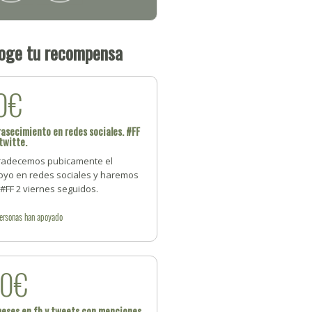
oge tu recompensa
0€
asecimiento en redes sociales. #FF
twitte.
radecemos pubicamente el
oyo en redes sociales y haremos
#FF 2 viernes seguidos.
ersonas
han apoyado
20€
eses en fb y tweets con menciones