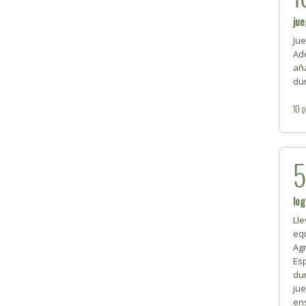
jue
Ju
Ade
añ
du
10
p
log
Ll
eq
Ag
Esp
du
jue
en