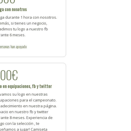
ga con nosotros
ega durante 1 hora con nosotros.
más, si tienes un negocio,
adimos tu logo a nuestro fb
rante 6 meses.
ersonas
han apoyado
500€
o en equipaciones, fb y twitter
evamos su logo en nuestras
uipaciones para el campeonato.
radecimiento en nuestra página.
acio en nuestro fb y twitter
rante 8 meses. Experiencia de
go con la selección , te
señamos a jugar! Camiseta