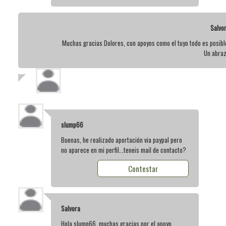
Salvo
Muchas gracias Dolores, con apoyos como el tuyo todo es posibl
Un abra
slump66
Buenas, he realizado aportación via paypal pero
no aparece en mi perfil...teneis mail de contacto?
Contestar
Salvora
Hola slump66, muchas gracias por el apoyo.