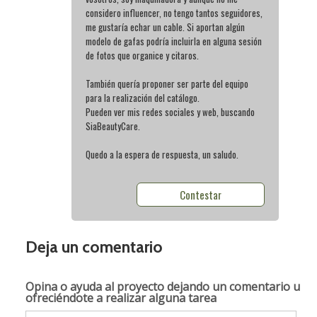
considero influencer, no tengo tantos seguidores,
me gustaría echar un cable. Si aportan algún
modelo de gafas podría incluirla en alguna sesión
de fotos que organice y citaros.
También quería proponer ser parte del equipo
para la realización del catálogo.
Pueden ver mis redes sociales y web, buscando
SiaBeautyCare.
Quedo a la espera de respuesta, un saludo.
Contestar
Deja un comentario
Opina o ayuda al proyecto
dejando un comentario u
ofreciéndote a realizar alguna tarea