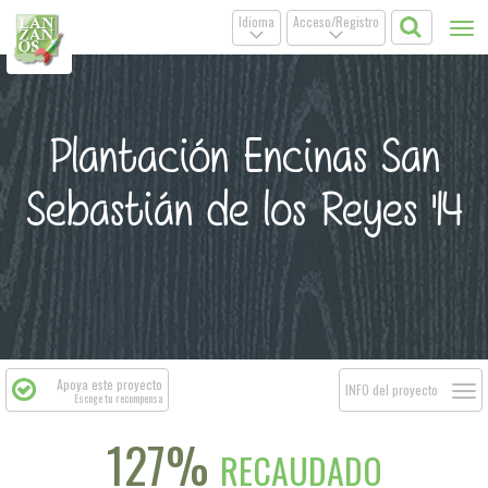
Idioma
Acceso/Registro
Tog
.
.
nav
Plantación Encinas San
Sebastián de los Reyes '14
Apoya este proyecto
Togg
INFO del proyecto
Escoge tu recompensa
navi
127%
RECAUDADO