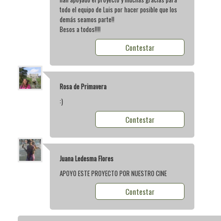
todo el equipo de Luis por hacer posible que los
demás seamos parte!!
Besos a todos!!!!
Contestar
Rosa de Primavera
:)
Contestar
Juana Ledesma Flores
APOYO ESTE PROYECTO POR NUESTRO CINE
Contestar