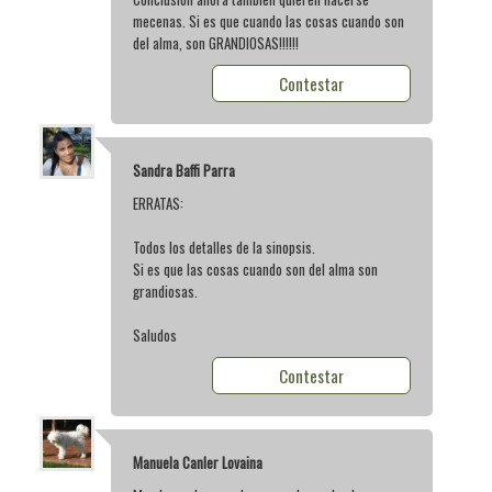
mecenas. Si es que cuando las cosas cuando son
del alma, son GRANDIOSAS!!!!!!
Contestar
Sandra Baffi Parra
ERRATAS:
Todos los detalles de la sinopsis.
Si es que las cosas cuando son del alma son
grandiosas.
Saludos
Contestar
Manuela Canler Lovaina