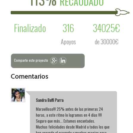
RECAUDADO
Finalizado
316
34025€
Apoyos
de 30000€
Comparte este proyecto
Comentarios
Sandra Baffi Parra
Maravilloso!!! 25% antes de las primeras 24
horas, a este ritmo lo logramos en 4 días !!!!
Seguro que más... Estamos encantados.
Muchas felicidades desde Madrid a todos los que
han apoyado el proyecto y muchas gracias para