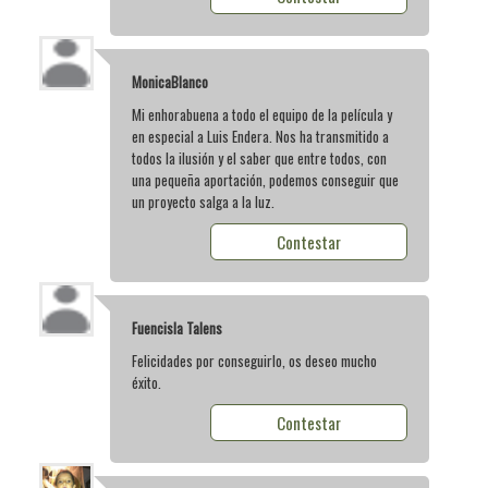
MonicaBlanco
Mi enhorabuena a todo el equipo de la película y
en especial a Luis Endera. Nos ha transmitido a
todos la ilusión y el saber que entre todos, con
una pequeña aportación, podemos conseguir que
un proyecto salga a la luz.
Contestar
Fuencisla Talens
Felicidades por conseguirlo, os deseo mucho
éxito.
Contestar