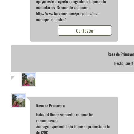
apoyar este proyecto os agradecería que se lo
comentarais. Gracias de antemano.
http://www.lanzanos.com/proyectos/los-
consejos-de-pedro/
Contestar
Rosa de Primave
Hecho, suert
Rosa de Primavera
Holaaaa! Donde se puede reclamar las
recompensas?
Aún sigo esperando,todo lo que se prometía en la
de 129€