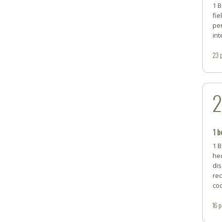
1 B
fie
pe
int
23
1 b
1 B
he
di
re
co
16
p