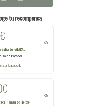
oge tu recompensa
5€
 Bolsa de PATACAL
olsa de Patacal
ersonas
han apoyado
0€
acal + Iman de Fieltro