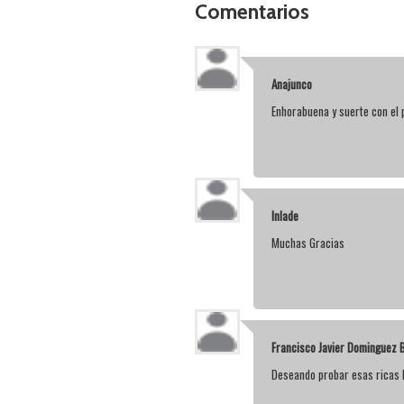
Comentarios
Anajunco
Enhorabuena y suerte con el 
Inlade
Muchas Gracias
Francisco Javier Dominguez 
Deseando probar esas ricas 