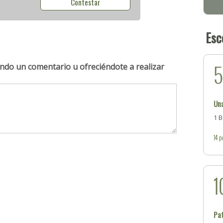
Contestar
Esc
ndo un comentario u ofreciéndote a realizar
Una
1 B
14
p
1
Pat