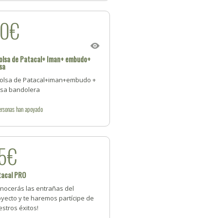
30€
olsa de Patacal+ Iman+ embudo+
sa
Bolsa de Patacal+iman+embudo +
lsa bandolera
ersonas
han apoyado
5€
tacal PRO
onocerás las entrañas del
yecto y te haremos partícipe de
stros éxitos!