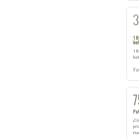
1 B
bol
1 
bo
17
p
7
Pa
¡C
pro
nue