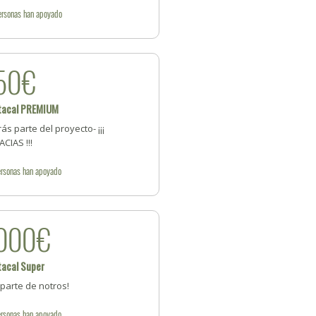
ersonas
han apoyado
50€
tacal PREMIUM
ás parte del proyecto- ¡¡¡
CIAS !!!
rsonas
han apoyado
000€
tacal Super
parte de notros!
rsonas
han apoyado