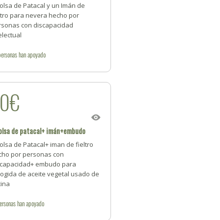
olsa de Patacal y un Imán de
ltro para nevera hecho por
rsonas con discapacidad
electual
personas
han apoyado
20€
olsa de patacal+ imán+embudo
olsa de Patacal+ iman de fieltro
cho por personas con
scapacidad+ embudo para
cogida de aceite vegetal usado de
cina
ersonas
han apoyado