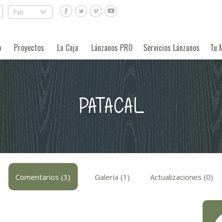
País
.
o
Proyectos
La Caja
Lánzanos PRO
Servicios Lánzanos
Tu 
PATACAL
Comentarios (3)
Galería (1)
Actualizaciones (0)