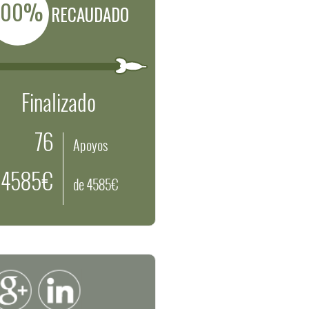
100%
RECAUDADO
Finalizado
76
Apoyos
4585€
de 4585€