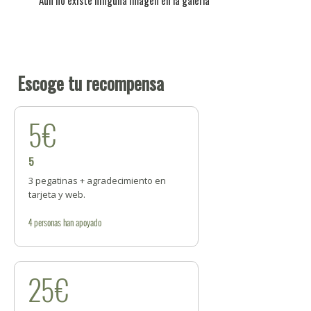
Aún no existe ninguna imagen en la galería
Escoge tu recompensa
5€
5
3 pegatinas + agradecimiento en
tarjeta y web.
4
personas
han apoyado
25€