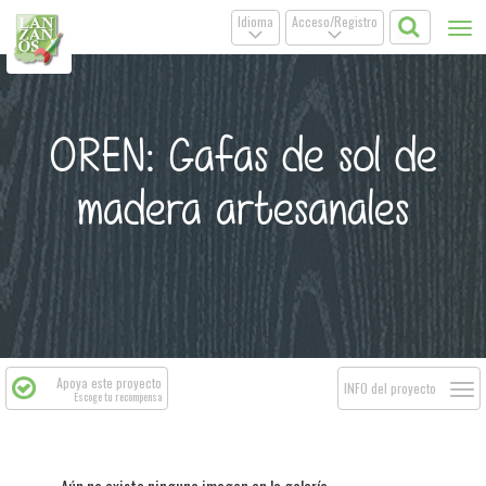
Idioma
Acceso/Registro
Tog
.
.
nav
OREN: Gafas de sol de
madera artesanales
Apoya este proyecto
Togg
INFO del proyecto
Escoge tu recompensa
navi