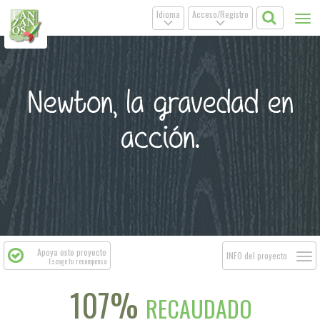
Idioma
Acceso/Registro
Tog
.
.
nav
Newton, la gravedad en
acción.
Apoya este proyecto
Togg
INFO del proyecto
Escoge tu recompensa
navi
107%
RECAUDADO