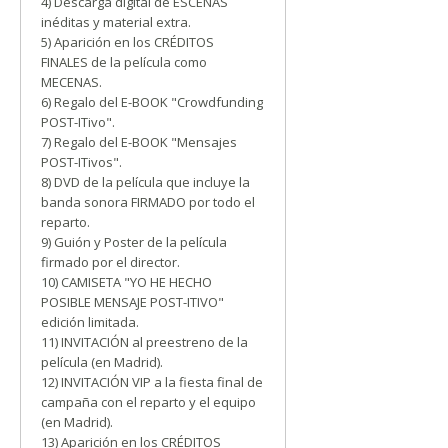
4) Descarga digital de ESCENAS
inéditas y material extra.
5) Aparición en los CRÉDITOS
FINALES de la película como
MECENAS.
6) Regalo del E-BOOK "Crowdfunding
POST-ITivo".
7) Regalo del E-BOOK "Mensajes
POST-ITivos".
8) DVD de la película que incluye la
banda sonora FIRMADO por todo el
reparto.
9) Guión y Poster de la película
firmado por el director.
10) CAMISETA "YO HE HECHO
POSIBLE MENSAJE POST-ITIVO"
edición limitada.
11) INVITACIÓN al preestreno de la
película (en Madrid).
12) INVITACIÓN VIP a la fiesta final de
campaña con el reparto y el equipo
(en Madrid).
13) Aparición en los CRÉDITOS