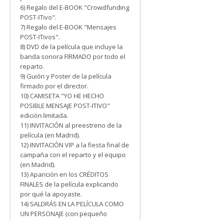
6) Regalo del E-BOOK "Crowdfunding
POST-ITivo".
7) Regalo del E-BOOK "Mensajes
POST-ITivos".
8) DVD de la película que incluye la
banda sonora FIRMADO por todo el
reparto.
9) Guión y Poster de la película
firmado por el director.
10) CAMISETA "YO HE HECHO
POSIBLE MENSAJE POST-ITIVO"
edición limitada.
11) INVITACIÓN al preestreno de la
película (en Madrid).
12) INVITACIÓN VIP a la fiesta final de
campaña con el reparto y el equipo
(en Madrid).
13) Aparición en los CRÉDITOS
FINALES de la película explicando
por qué la apoyaste.
14) SALDRÁS EN LA PELÍCULA COMO
UN PERSONAJE (con pequeño