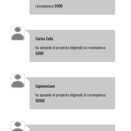
recompensa
500€
Carlos Celis
ha apoyado el proyecto eligiendo la recompensa
500€
CuponesLeon
ha apoyado el proyecto eligiendo la recompensa
1000€