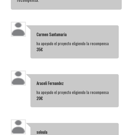
Carmen Santamaria
ha apoyado el proyecto eligiendo la recompensa
35€
Araceli Fernandez
ha apoyado el proyecto eligiendo la recompensa
20€
soloula