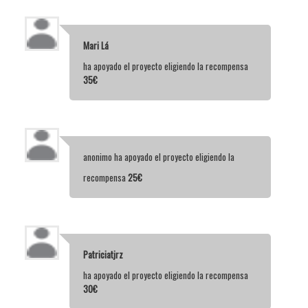
Mari Lá
ha apoyado el proyecto eligiendo la recompensa
35€
anonimo
ha apoyado el proyecto eligiendo la
recompensa
25€
Patriciatjrz
ha apoyado el proyecto eligiendo la recompensa
30€