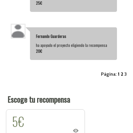
25€
Fernando Guarderas
ha apoyado el proyecto eligiendo la recompensa
20€
Página:
1
2
3
Escoge tu recompensa
5€