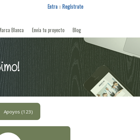
Entra
o
Regístrate
Marca Blanca
Envía tu proyecto
Blog
imo!
Apoyos (123)