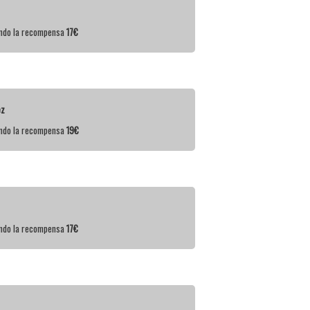
iendo la recompensa
17€
ez
iendo la recompensa
19€
iendo la recompensa
17€