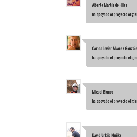
Alberto Martín de Hijas
ha apoyado el proyecto elig
Carlos Javier Álvarez Gonzál
ha apoyado el proyecto elig
Miguel Blanco
ha apoyado el proyecto elig
David Urkijo Mujika