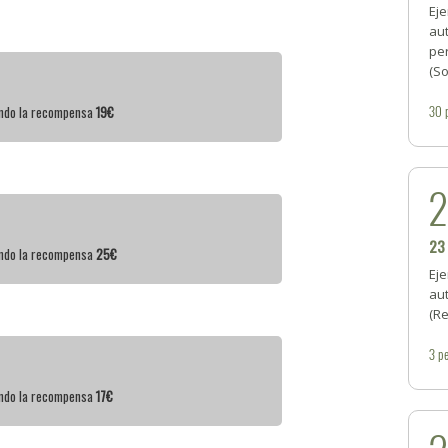
Eje
aut
per
(S
30
iendo la recompensa
19€
23
iendo la recompensa
25€
Eje
aut
(R
3
pe
iendo la recompensa
17€