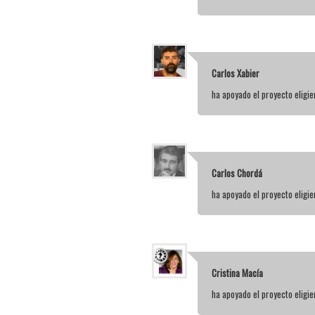
Carlos Xabier
ha apoyado el proyecto elig
Carlos Chordá
ha apoyado el proyecto elig
Cristina Macía
ha apoyado el proyecto elig