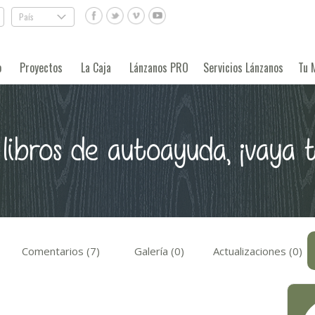
País
.
o
Proyectos
La Caja
Lánzanos PRO
Servicios Lánzanos
Tu 
 libros de autoayuda, ¡vaya t
Comentarios (7)
Galería (0)
Actualizaciones (0)