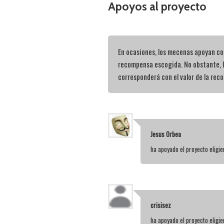
Apoyos al proyecto
En ocasiones, los mecenas apoyan con
recompensa escogida. No obstante, 
corresponderá con el valor de la rec
Jesus Orbea
ha apoyado el proyecto elig
crisisez
ha apoyado el proyecto elig