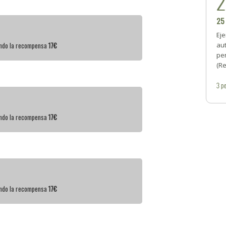
25
Eje
iendo la recompensa
17€
aut
per
(R
3
pe
iendo la recompensa
17€
iendo la recompensa
17€