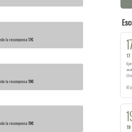
Esc
1
iendo la recompensa
17€
17
Eje
aut
(S
iendo la recompensa
19€
87
p
1
iendo la recompensa
19€
19