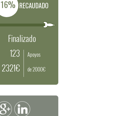
116%
RECAUDADO
Finalizado
123
Apoyos
2321€
de 2000€