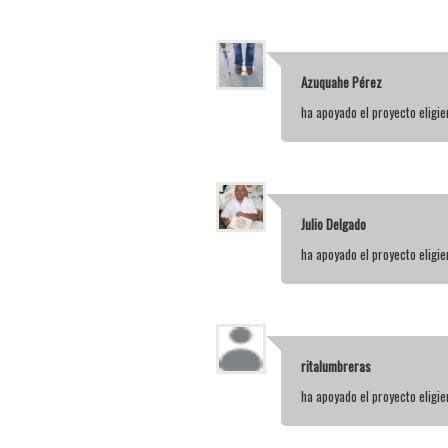
Azuquahe Pérez
ha apoyado el proyecto elig
Julio Delgado
ha apoyado el proyecto elig
ritalumbreras
ha apoyado el proyecto elig