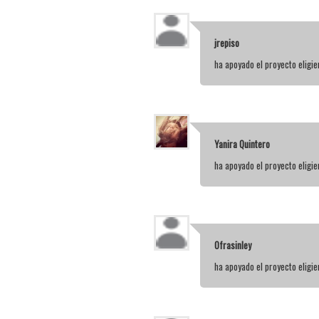
jrepiso
ha apoyado el proyecto elig
Yanira Quintero
ha apoyado el proyecto elig
Ofrasinley
ha apoyado el proyecto elig