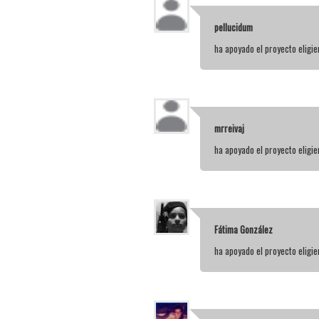
pellucidum
ha apoyado el proyecto elig
mrreivaj
ha apoyado el proyecto elig
Fátima González
ha apoyado el proyecto elig