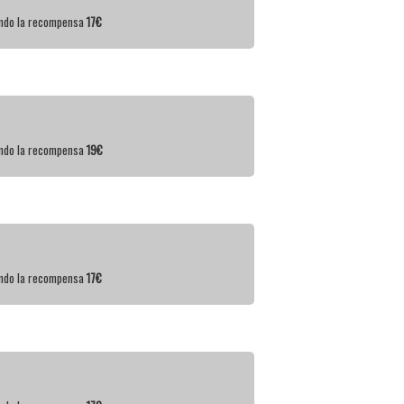
iendo la recompensa
17€
iendo la recompensa
19€
iendo la recompensa
17€