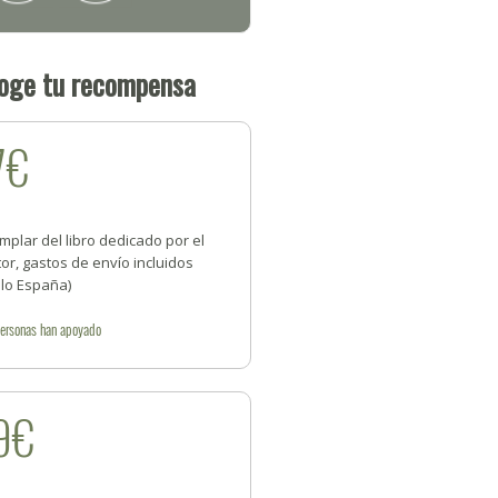
oge tu recompensa
7€
mplar del libro dedicado por el
or, gastos de envío incluidos
olo España)
ersonas
han apoyado
9€