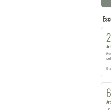
Esc
Art
Rec
se
0
p
Art
Te