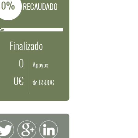
0%
RECAUDADO
Finalizado
0
Apoyos
0€
de 6500€