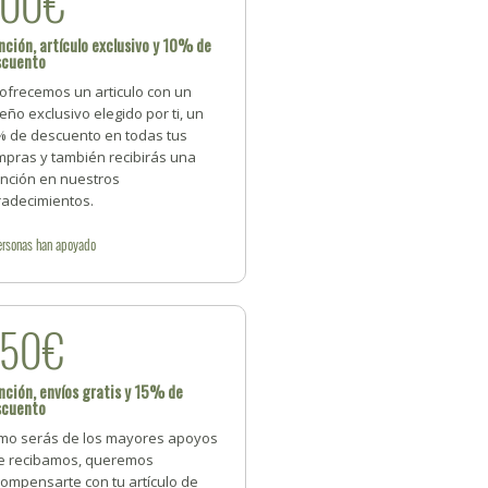
200€
ción, artículo exclusivo y 10% de
scuento
 ofrecemos un articulo con un
eño exclusivo elegido por ti, un
% de descuento en todas tus
mpras y también recibirás una
nción en nuestros
radecimientos.
ersonas
han apoyado
350€
ción, envíos gratis y 15% de
scuento
mo serás de los mayores apoyos
e recibamos, queremos
ompensarte con tu artículo de