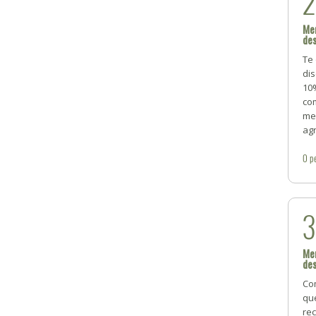
Men
de
Te
dis
10
co
me
ag
0
p
Men
de
Co
qu
rec