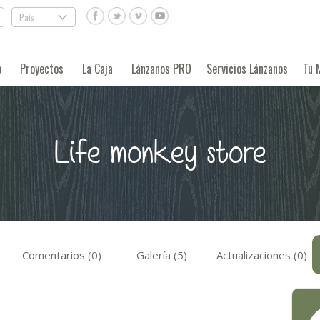
País
.
o
Proyectos
La Caja
Lánzanos PRO
Servicios Lánzanos
Tu 
Life monkey store
Comentarios (0)
Galería (5)
Actualizaciones (0)