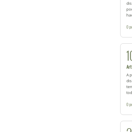
di
pod
ha
0
p
1
Art
A p
dis
te
to
0
p