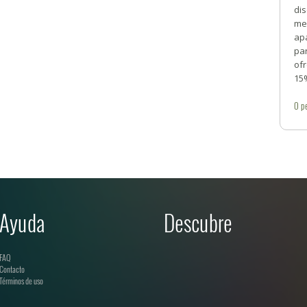
dis
me
ap
pa
ofr
15
0
p
Ayuda
Descubre
FAQ
Contacto
Términos de uso