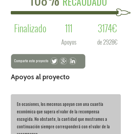
RECAUDADO
Finalizado
111
3174€
Apoyos
de 2928€
Comparte este proyecto
Apoyos al proyecto
En ocasiones, los mecenas apoyan con una cuantía
económica que supera el valor de la recompensa
escogida. No obstante, la cantidad que mostramos a
continuación siempre corresponderá con el valor de la
recompensa.