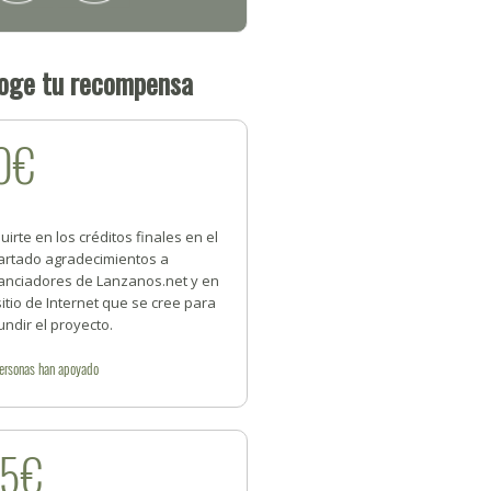
oge tu recompensa
0€
luirte en los créditos finales en el
artado agradecimientos a
nanciadores de Lanzanos.net y en
sitio de Internet que se cree para
undir el proyecto.
ersonas
han apoyado
25€