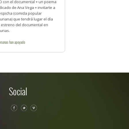
D con el documental + un poema
icado de Ana Vega + invitarte a
 espicha (comida popular
uriana) que tendrá lugar el día
l estreno del documental en
urias.
rsonas
han apoyado
Social