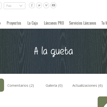
País
.
o
Proyectos
La Caja
Lánzanos PRO
Servicios Lánzanos
Tu 
A la gueta
Comentarios (2)
Galería (0)
Actualizaciones (6)