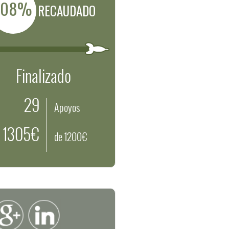
108%
RECAUDADO
Finalizado
29
Apoyos
1305€
de 1200€