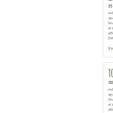
25
inc
ap
fi
el 
dif
DV
14
p
1
10
inc
ap
fi
el 
dif