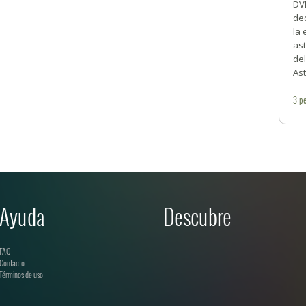
DV
ded
la
ast
de
Ast
3
pe
Ayuda
Descubre
FAQ
Contacto
Términos de uso