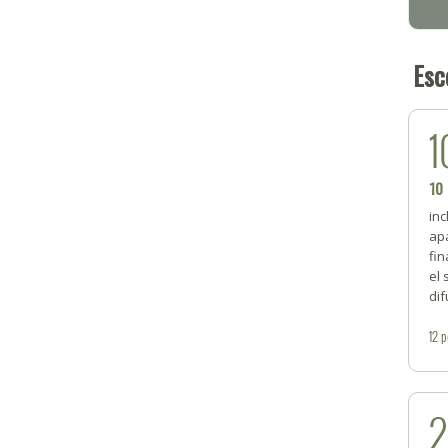
Esc
1
10
inc
ap
fi
el 
dif
12
p