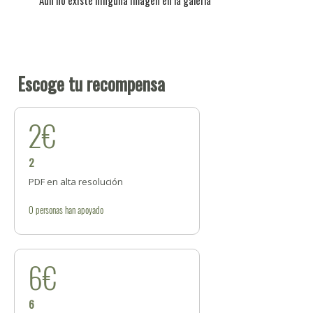
Aún no existe ninguna imagen en la galería
Escoge tu recompensa
2€
2
PDF en alta resolución
0
personas
han apoyado
6€
6