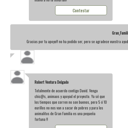
Contestar
Gran_Famil
Gracias por tu apoyo!! no ha podido ser, pero se agradece vuestra ayu
Robert Ventura Delgado
Totalmente de acuerdo contigo David. Venga
chic@s, animaos y apoyad el proyecto. Ya sé que
los tiempos que corren no son buenos, pero 5 ó 10
eurillos no nos van a sacar de pobres y para los
animalitos de Gran Familia es una pequeña
fortuna !!