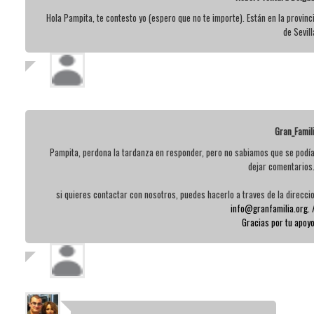
Hola Pampita, te contesto yo (espero que no te importe). Están en la provinc
de Sevill
Gran_Famil
Pampita, perdona la tardanza en responder, pero no sabiamos que se podí
dejar comentarios.
si quieres contactar con nosotros, puedes hacerlo a traves de la direcci
info@granfamilia.org.
Gracias por tu apoyo