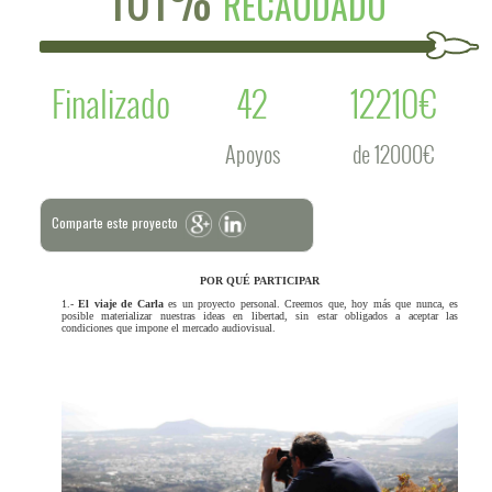
RECAUDADO
Finalizado
42
12210€
Apoyos
de 12000€
Comparte este proyecto
POR QUÉ PARTICIPAR
1.-
El viaje de Carla
es un proyecto personal. Creemos que, hoy más que nunca, es
posible materializar nuestras ideas en libertad, sin estar obligados a aceptar las
condiciones que impone el mercado audiovisual.