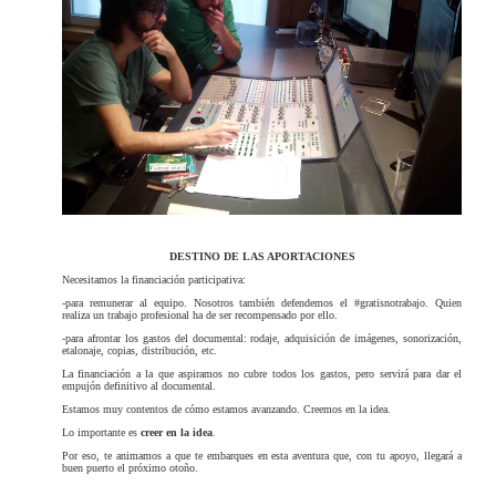
DESTINO DE LAS APORTACIONES
Necesitamos la financiación participativa:
-para remunerar al equipo. Nosotros también defendemos el #gratisnotrabajo. Quien
realiza un trabajo profesional ha de ser recompensado por ello.
-para afrontar los gastos del documental: rodaje, adquisición de imágenes, sonorización,
etalonaje, copias, distribución, etc.
La financiación a la que aspiramos no cubre todos los gastos, pero servirá para dar el
empujón definitivo al documental.
Estamos muy contentos de cómo estamos avanzando. Creemos en la idea.
Lo importante es
creer en la idea
.
Por eso, te animamos a que te embarques en esta aventura que, con tu apoyo, llegará a
buen puerto el próximo otoño.