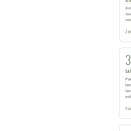
4 e
ciu
no
2
pe
La 
Pa
lan
lav
est
0
p