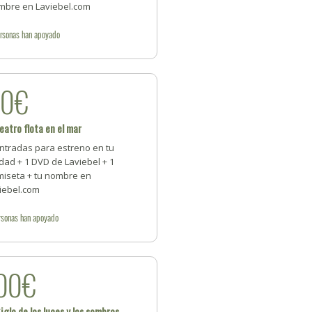
mbre en Laviebel.com
rsonas
han apoyado
50€
teatro flota en el mar
entradas para estreno en tu
dad + 1 DVD de Laviebel + 1
miseta + tu nombre en
viebel.com
rsonas
han apoyado
00€
Siglo de las luces y las sombras