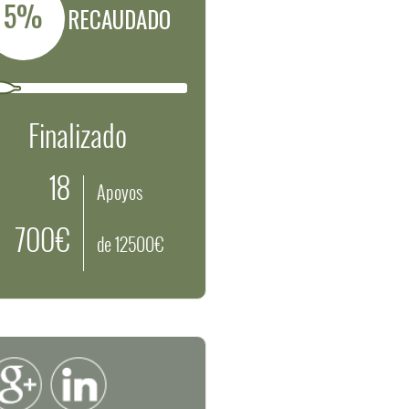
5%
RECAUDADO
Finalizado
18
Apoyos
700€
de 12500€