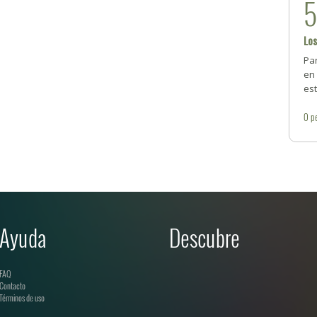
Los
Pa
en 
est
0
p
Ayuda
Descubre
FAQ
Contacto
Términos de uso