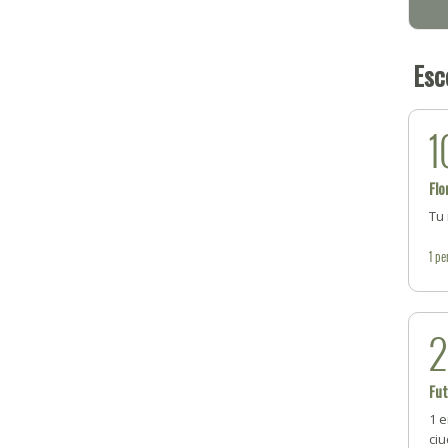
Esc
1
Flo
Tu
1
pe
Fut
1 e
ci