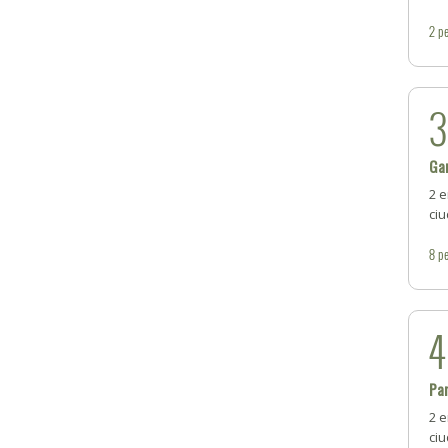
2
pe
Gan
2 e
ci
8
pe
Par
2 e
ciu