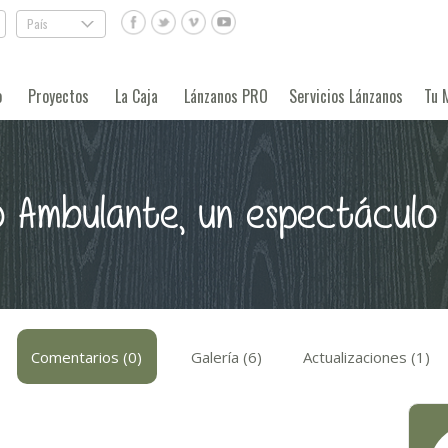
País
.
o
Proyectos
La Caja
Lánzanos PRO
Servicios Lánzanos
Tu 
o Ambulante, un espectáculo
Comentarios (0)
Galería (6)
Actualizaciones (1)