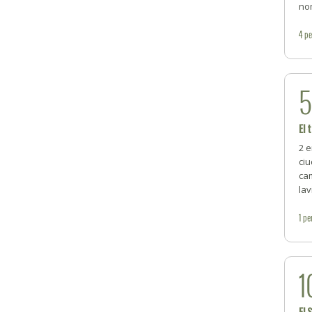
no
4
pe
El 
2 
ciu
ca
la
1
pe
1
El 