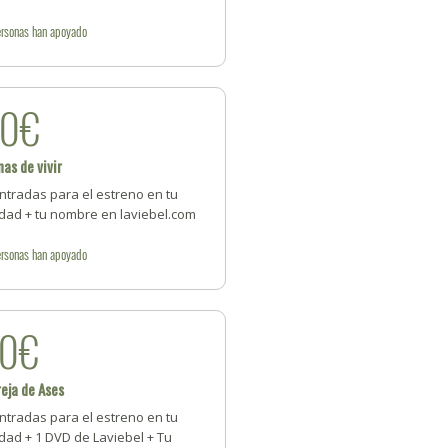
rsonas
han apoyado
30€
as de vivir
ntradas para el estreno en tu
udad + tu nombre en laviebel.com
rsonas
han apoyado
40€
eja de Ases
ntradas para el estreno en tu
dad + 1 DVD de Laviebel + Tu