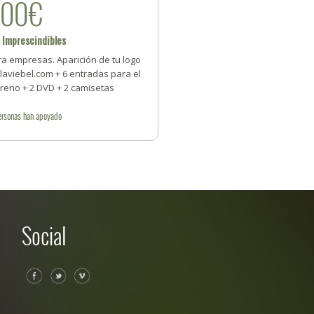
500€
 Imprescindibles
ra empresas. Aparición de tu logo
laviebel.com + 6 entradas para el
reno + 2 DVD + 2 camisetas
ersonas
han apoyado
Social