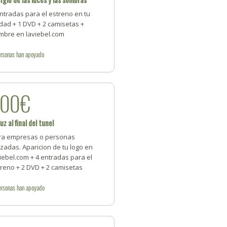
ntradas para el estreno en tu
dad + 1 DVD + 2 camisetas +
mbre en laviebel.com
rsonas
han apoyado
300€
luz al final del tunel
ra empresas o personas
zadas. Aparicion de tu logo en
iebel.com + 4 entradas para el
reno + 2 DVD + 2 camisetas
ersonas
han apoyado