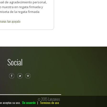
mail de agradecimiento personal,
o nuestra en regata firmada y
miseta de la regata firmada
rsonas
han apoyado
Social
© 2015 Lanzanos
ue aceptas su uso.
De acuerdo
|
Terminos de uso