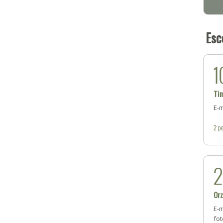
Esc
1
Ti
E-
2
pe
Or
E-
fot