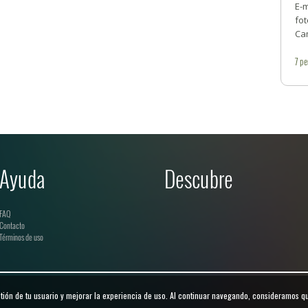
E-
fot
Ca
7
pe
Ayuda
Descubre
FAQ
Contacto
Términos de uso
ión de tu usuario y mejorar la experiencia de uso. Al continuar navegando, consideramos q