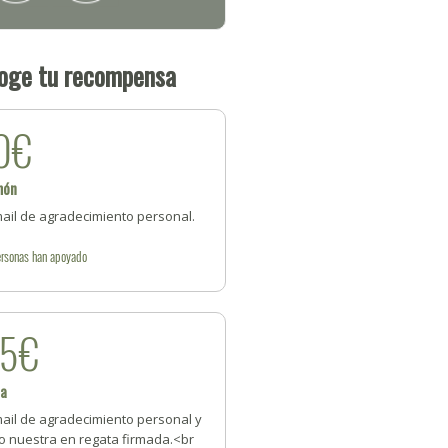
oge tu recompensa
0€
món
mail de agradecimiento personal.
rsonas
han apoyado
25€
za
mail de agradecimiento personal y
o nuestra en regata firmada.<br