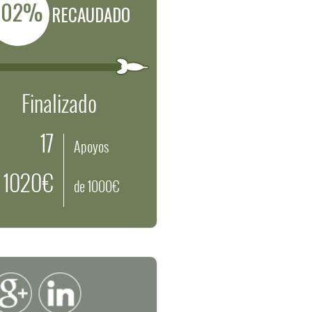
102%
RECAUDADO
Finalizado
17
Apoyos
1020€
de 1000€