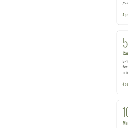
/><
4
pe
Ca
E-
fot
cró
4
pe
1
Mas