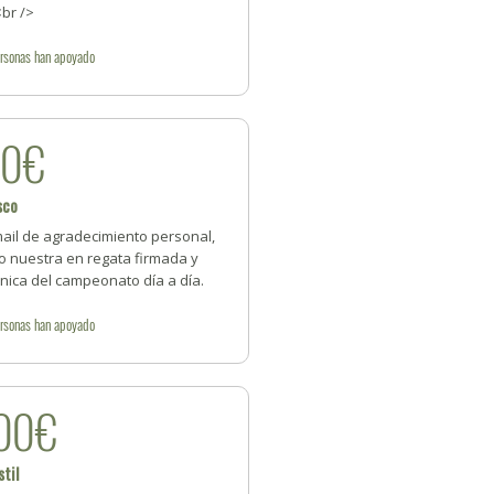
br />
rsonas
han apoyado
50€
sco
mail de agradecimiento personal,
o nuestra en regata firmada y
nica del campeonato día a día.
rsonas
han apoyado
00€
til