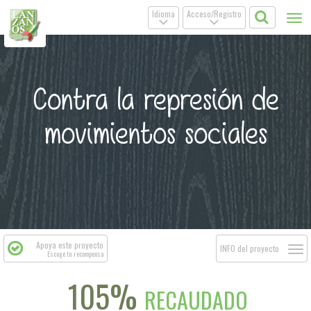
Idioma
Acceso/Registro
Tog
.
.
nav
Contra la represión de
movimientos sociales
Apoya este proyecto
Togg
INFO del proyecto
Escoge tu recompensa
navi
105%
RECAUDADO