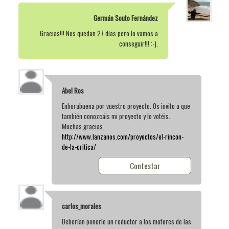
Germán Souto Fernández
Gracias!!! Nos quedan 27 días pero lo vamos a
conseguir!!! :-).
Abel Ros
Enhorabuena por vuestro proyecto. Os invito a que
también conozcáis mi proyecto y lo votéis.
Muchas gracias.
http://www.lanzanos.com/proyectos/el-rincon-
de-la-critica/
Contestar
carlos_morales
Deberían ponerle un reductor a los motores de las