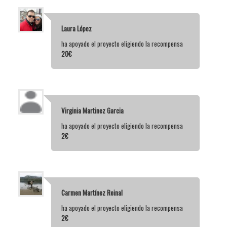
Laura López
ha apoyado el proyecto eligiendo la recompensa
20€
Virginia Martinez Garcia
ha apoyado el proyecto eligiendo la recompensa
2€
Carmen Martínez Reinal
ha apoyado el proyecto eligiendo la recompensa
2€