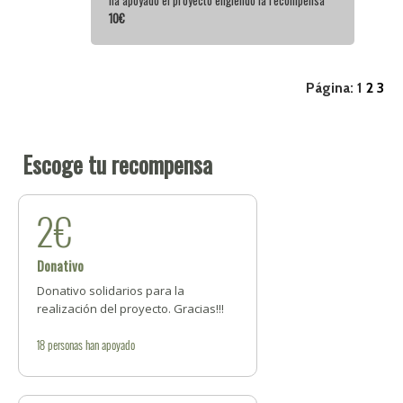
ha apoyado el proyecto eligiendo la recompensa
10€
Página:
1
2
3
Escoge tu recompensa
2€
Donativo
Donativo solidarios para la
realización del proyecto. Gracias!!!
18
personas
han apoyado