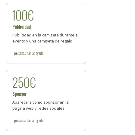
100€
Publicidad
Publicidad en la camiseta durante el
evento y una camiseta de regalo
1
personas
han apoyado
250€
Sponsor
Aparecerá como sponsor en la
página web y redes sociales
1
personas
han apoyado