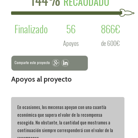
RECAUDADO
Finalizado
56
866€
Apoyos
de 600€
Comparte este proyecto
Apoyos al proyecto
En ocasiones, los mecenas apoyan con una cuantía
económica que supera el valor de la recompensa
escogida. No obstante, la cantidad que mostramos a
continuación siempre corresponderá con el valor de la
recompensa.