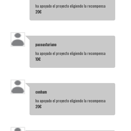
ha apoyado el proyecto eligiendo la recompensa
20€
pacoasturiano
ha apoyado el proyecto eligiendo la recompensa
10€
conham
ha apoyado el proyecto eligiendo la recompensa
20€