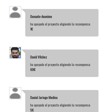
Donante-Anonimo
ha apoyado el proyecto eligiendo la recompensa
1€
David Vílchez
ha apoyado el proyecto eligiendo la recompensa
60€
Daniel Jariego Medina
ha apoyado el proyecto eligiendo la recompensa
5€