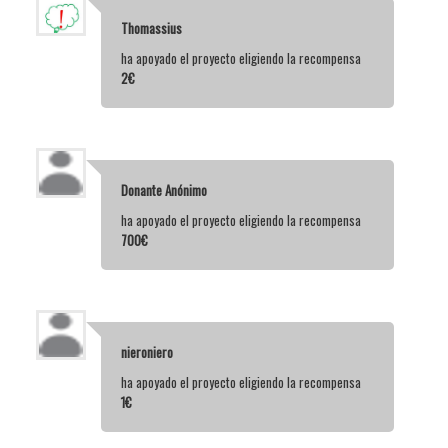
Thomassius
ha apoyado el proyecto eligiendo la recompensa
2€
Donante Anónimo
ha apoyado el proyecto eligiendo la recompensa
700€
nieroniero
ha apoyado el proyecto eligiendo la recompensa
1€