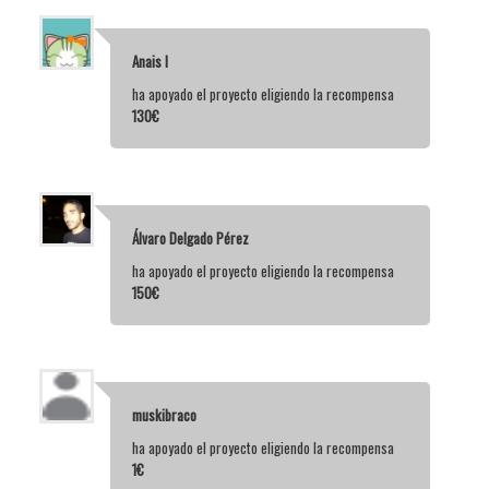
Anais I
ha apoyado el proyecto eligiendo la recompensa
130€
Álvaro Delgado Pérez
ha apoyado el proyecto eligiendo la recompensa
150€
muskibraco
ha apoyado el proyecto eligiendo la recompensa
1€