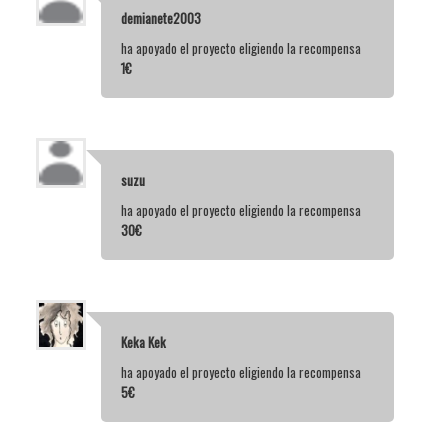
demianete2003
ha apoyado el proyecto eligiendo la recompensa
1€
suzu
ha apoyado el proyecto eligiendo la recompensa
30€
Keka Kek
ha apoyado el proyecto eligiendo la recompensa
5€