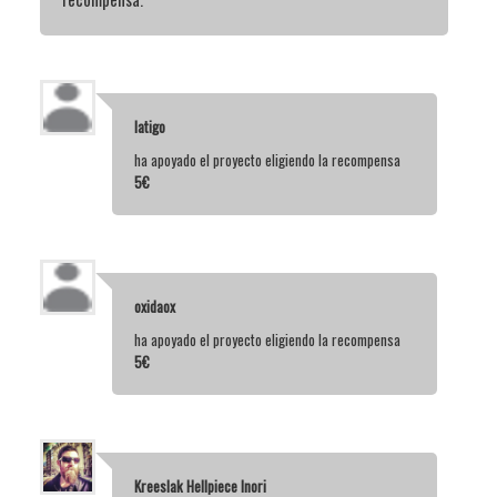
latigo
ha apoyado el proyecto eligiendo la recompensa
5€
oxidaox
ha apoyado el proyecto eligiendo la recompensa
5€
Kreeslak Hellpiece Inori