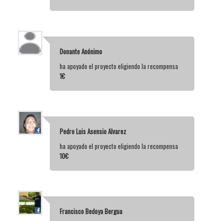
Donante Anónimo
ha apoyado el proyecto eligiendo la recompensa
1€
Pedro Luis Asensio Alvarez
ha apoyado el proyecto eligiendo la recompensa
10€
Francisco Bedoya Bergua