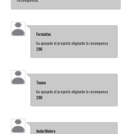
Fermintxo
ha apoyado el proyecto eligiendo la recompensa
28€
Txuma
ha apoyado el proyecto eligiendo la recompensa
28€
AnderMelero