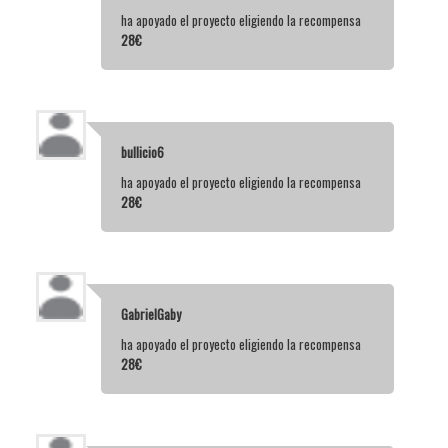
ha apoyado el proyecto eligiendo la recompensa
28€
bullicio6
ha apoyado el proyecto eligiendo la recompensa
28€
GabrielGaby
ha apoyado el proyecto eligiendo la recompensa
28€