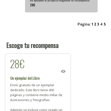
ha apoyado el proyecto eligiendo la recompensa
28€
Página:
1
2
3
4
5
Escoge tu recompensa
28€
Un ejemplar del Libro
Envío gratuito de un ejemplar
dedicado. Este libro tiene 400
páginas y contiene medio millar de
ilustraciones y fotografías.
Además se incluye como regalo un