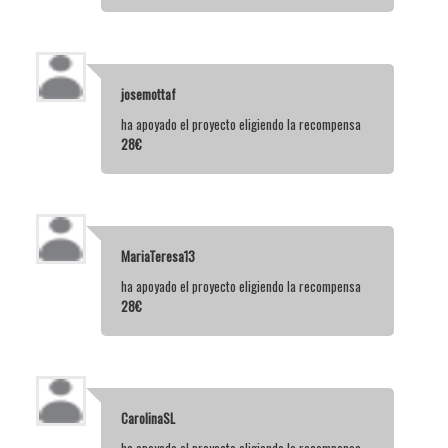
josemottaf
ha apoyado el proyecto eligiendo la recompensa
28€
MariaTeresa13
ha apoyado el proyecto eligiendo la recompensa
28€
CarolinaSL