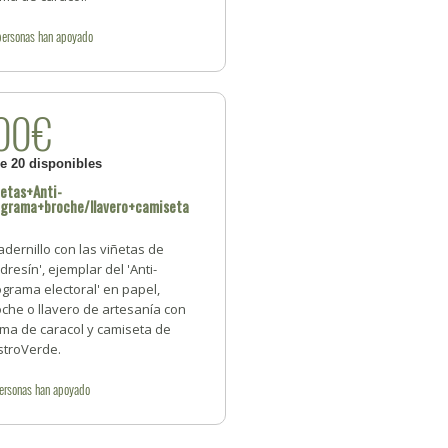
personas
han apoyado
00€
de 20 disponibles
etas+Anti-
ograma+broche/llavero+camiseta
dernillo con las viñetas de
dresín', ejemplar del 'Anti-
grama electoral' en papel,
che o llavero de artesanía con
rma de caracol y camiseta de
stroVerde.
ersonas
han apoyado