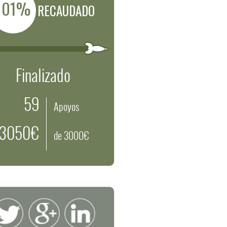
101%
RECAUDADO
Finalizado
59
Apoyos
3050€
de 3000€