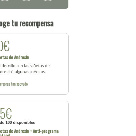
oge tu recompensa
0€
etas de Andresín
dernillo con las viñetas de
dresín', algunas inéditas.
ersonas
han apoyado
25€
 de 100 disponibles
etas de Andresín + Anti-programa
ctoral