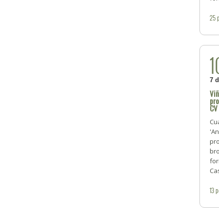
25
1
7 
Viñ
pr
CV
Cua
'An
pro
bro
fo
Ca
13
p