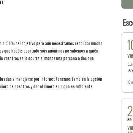
11
Esc
1
o al 51% del objetivo pero aún necesitamos recaudar mucho
los que habéis aportado sois anónimos no sabemos a quién
Viñ
de vosotros se le ocurre al menos una persona o dos que
Cua
'An
bradas a manejarse por Internet tenemos también la opción
10
p
quiera de nosotros y dar el dinero en mano es suficiente.
89
Viñ
ele