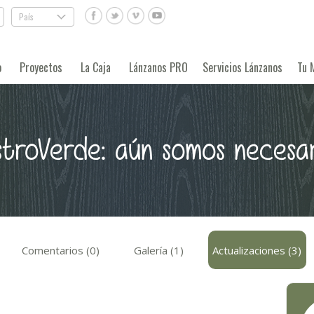
País
.
o
Proyectos
La Caja
Lánzanos PRO
Servicios Lánzanos
Tu 
troVerde: aún somos necesa
Comentarios (0)
Galería (1)
Actualizaciones (3)