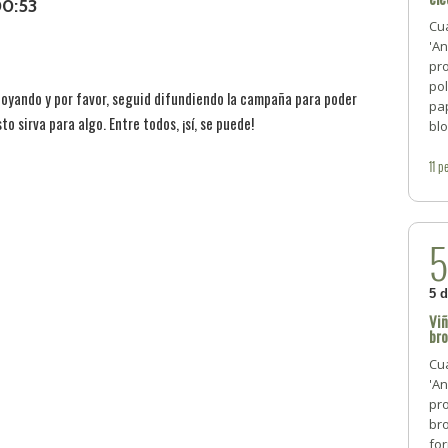
00:53
Cua
'An
pro
pol
poyando y por favor, seguid difundiendo la campaña para poder
pap
to sirva para algo. Entre todos, ¡sí, se puede!
blo
11
pe
5 
Viñ
bro
Cua
'An
pro
bro
for