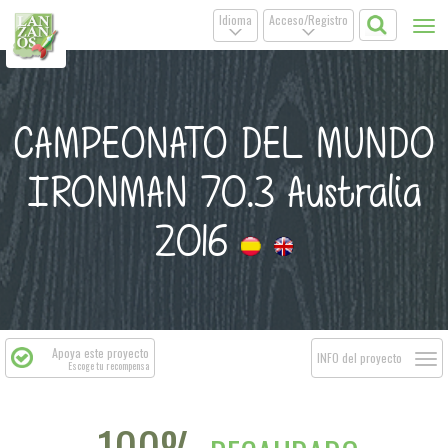
Idioma
Acceso/Registro
Tog
.
.
nav
CAMPEONATO DEL MUNDO
IRONMAN 70.3 Australia
2016
Apoya este proyecto
Togg
INFO del proyecto
Escoge tu recompensa
navi
100%