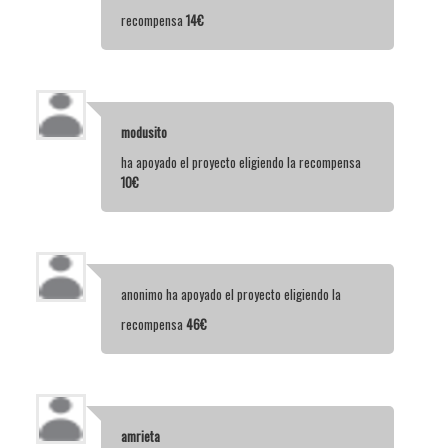
recompensa
14€
modusito
ha apoyado el proyecto eligiendo la recompensa
10€
anonimo
ha apoyado el proyecto eligiendo la
recompensa
46€
amrieta