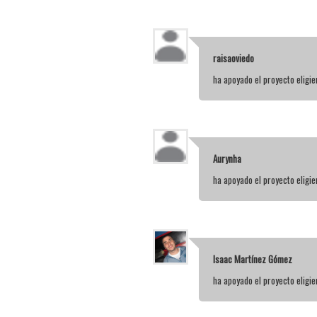
raisaoviedo
ha apoyado el proyecto elig
Aurynha
ha apoyado el proyecto elig
Isaac Martínez Gómez
ha apoyado el proyecto elig