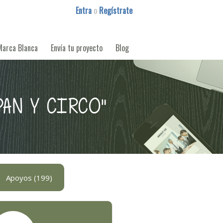
Entra
o
Regístrate
Marca Blanca
Envía tu proyecto
Blog
PAN Y CIRCO"
Apoyos (199)