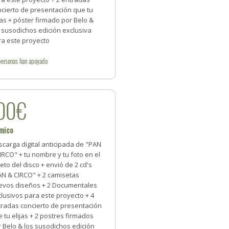
cierto de presentación que tu
jas + póster firmado por Belo &
 susodichos edición exclusiva
ra este proyecto
personas
han apoyado
00€
smico
carga digital anticipada de "PAN
IRCO" + tu nombre y tu foto en el
reto del disco + envió de 2 cd's
AN & CIRCO" + 2 camisetas
evos diseños + 2 Documentales
lusivos para este proyecto + 4
tradas concierto de presentación
 tu elijas + 2 postres firmados
 Belo & los susodichos edición