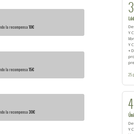
Lú
iendo la recompensa
10€
Des
Y C
lib
Y 
+ 
pro
pre
iendo la recompensa
15€
25
iendo la recompensa
30€
Ún
Des
Y C