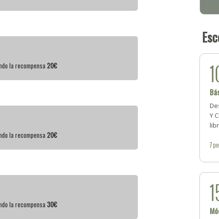
Esc
1
iendo la recompensa
20€
Bá
Des
Y C
lib
iendo la recompensa
20€
7
pe
1
iendo la recompensa
30€
Mó