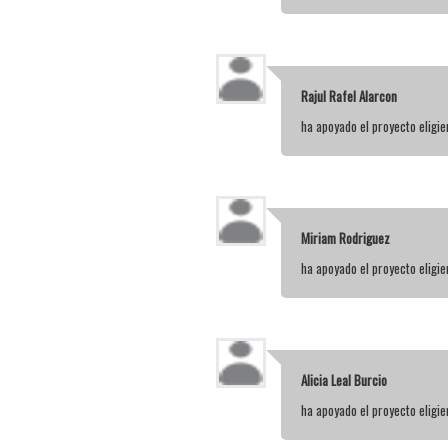
Rajul Rafel Alarcon
ha apoyado el proyecto elig
Miriam Rodriguez
ha apoyado el proyecto elig
Alicia Leal Burcio
ha apoyado el proyecto elig