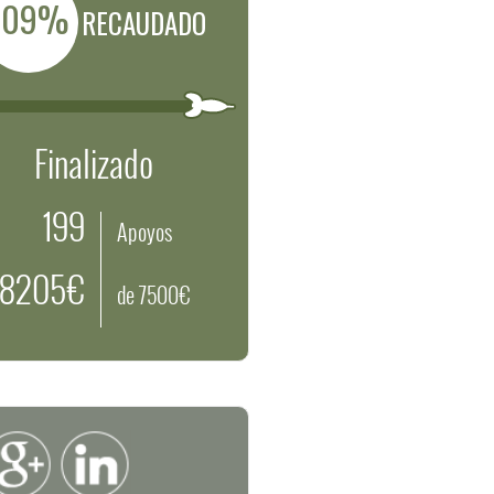
109%
RECAUDADO
Finalizado
199
Apoyos
8205€
de 7500€