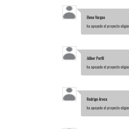
Elena Vargas
ha apoyado el proyecto elig
Jálber Perfil
ha apoyado el proyecto elig
Rodrigo Aroca
ha apoyado el proyecto elig