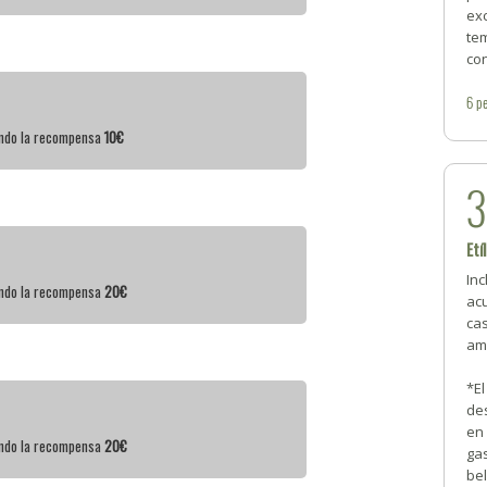
exc
tem
co
6
pe
iendo la recompensa
10€
Etí
Inc
iendo la recompensa
20€
acu
cas
am
*El
de
en
iendo la recompensa
20€
gas
be