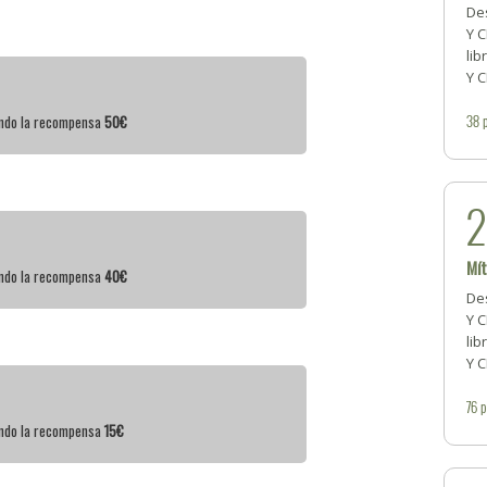
Des
Y C
lib
Y 
38
iendo la recompensa
50€
Mít
iendo la recompensa
40€
Des
Y C
lib
Y 
76
p
iendo la recompensa
15€