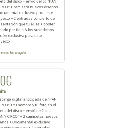
reto del disco + envío del cd "PAN
CIRCO" + camiseta nuevos diseños
Documental exclusivo para este
yecto + 2 entradas concierto de
sentación que tu elijas + póster
rmado por Belo & los susodichos
ción exclusiva para este
oyecto
ersonas
han apoyado
50€
bito
carga digital anticipada de "PAN
IRCO" + tu nombre y tu foto en el
reto del disco + envió de 2 cd's
AN Y CIRCO" + 2 camisetas nuevos
seños + Documental exclusivo
ra este proyecto + 2 entradas