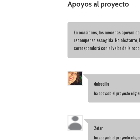
Apoyos al proyecto
En ocasiones, los mecenas apoyan con
recompensa escogida. No obstante, 
corresponderá con el valor de la rec
dulcecilla
ha apoyado el proyecto elig
Zetar
ha apoyado el proyecto elig