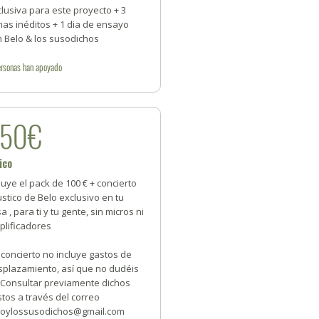
lusiva para este proyecto + 3
as inéditos + 1 dia de ensayo
n Belo & los susodichos
rsonas
han apoyado
350€
lico
luye el pack de 100 € + concierto
stico de Belo exclusivo en tu
a , para ti y tu gente, sin micros ni
plificadores
 concierto no incluye gastos de
splazamiento, así que no dudéis
 Consultar previamente dichos
tos a través del correo
loylossusodichos@gmail.com