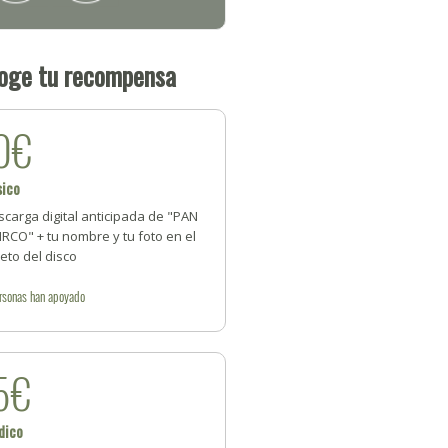
oge tu recompensa
0€
sico
carga digital anticipada de "PAN
IRCO" + tu nombre y tu foto en el
reto del disco
rsonas
han apoyado
5€
dico