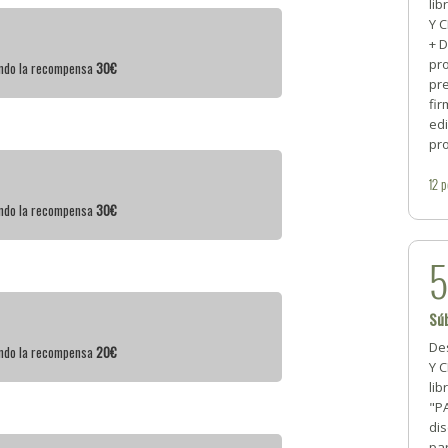
lib
Y 
+ 
pro
iendo la recompensa
30€
pre
fi
edi
pr
12
p
iendo la recompensa
30€
Sú
Des
iendo la recompensa
20€
Y C
lib
"P
di
pa