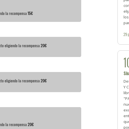
con
eli
iendo la recompensa
15€
los
pa
29
cto eligiendo la recompensa
20€
1
Sí
cto eligiendo la recompensa
20€
Des
Y C
lib
"P
nu
exc
en
que
iendo la recompensa
20€
por