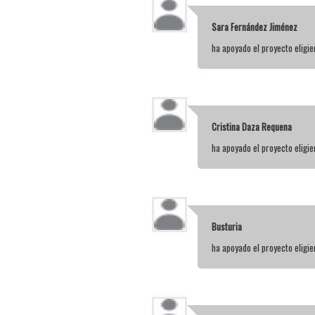
Sara Fernández Jiménez
ha apoyado el proyecto elig
Cristina Daza Requena
ha apoyado el proyecto elig
Busturia
ha apoyado el proyecto elig