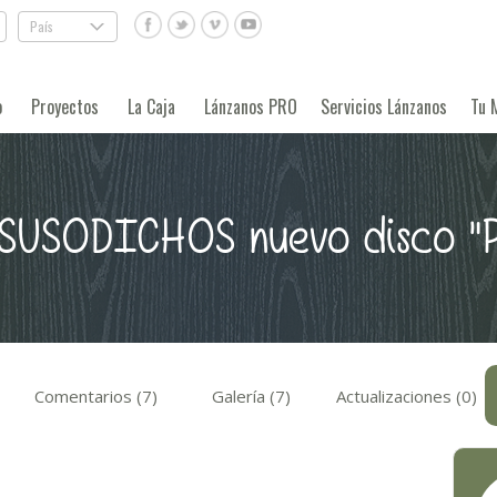
País
.
o
Proyectos
La Caja
Lánzanos PRO
Servicios Lánzanos
Tu 
SUSODICHOS nuevo disco "
Comentarios (7)
Galería (7)
Actualizaciones (0)