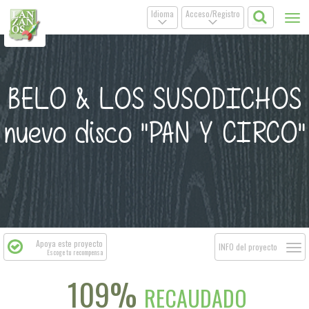
Idioma
Acceso/Registro
Tog
.
.
nav
BELO & LOS SUSODICHOS
nuevo disco "PAN Y CIRCO"
Apoya este proyecto
Togg
INFO del proyecto
Escoge tu recompensa
navi
109%
RECAUDADO