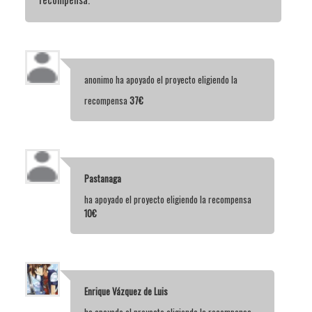
anonimo
ha apoyado el proyecto eligiendo la
recompensa
37€
Pastanaga
ha apoyado el proyecto eligiendo la recompensa
10€
Enrique Vázquez de Luis