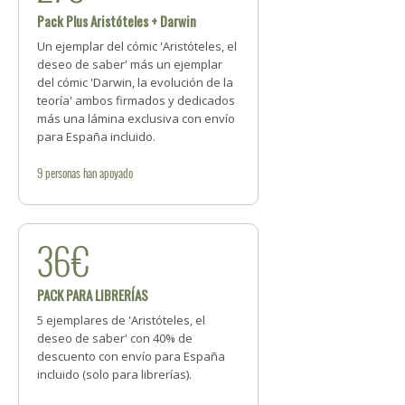
Pack Plus Aristóteles + Darwin
Un ejemplar del cómic 'Aristóteles, el
deseo de saber' más un ejemplar
del cómic 'Darwin, la evolución de la
teoría' ambos firmados y dedicados
más una lámina exclusiva con envío
para España incluido.
9
personas
han apoyado
36€
PACK PARA LIBRERÍAS
5 ejemplares de 'Aristóteles, el
deseo de saber' con 40% de
descuento con envío para España
incluido (solo para librerías).