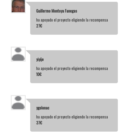
Guillermo Montoya Fanegas
ha apoyado el proyecto eligiendo la recompensa
27€
yiyije
ha apoyado el proyecto eligiendo la recompensa
10€
ygolonac
ha apoyado el proyecto eligiendo la recompensa
37€