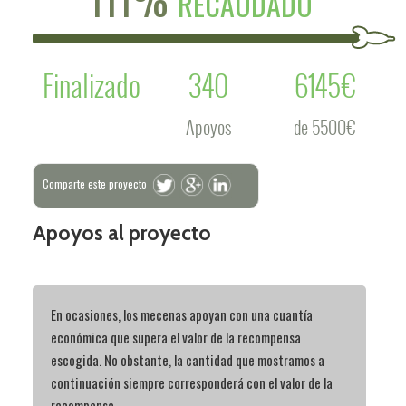
RECAUDADO
Finalizado
340
6145€
Apoyos
de 5500€
Comparte este proyecto
Apoyos al proyecto
En ocasiones, los mecenas apoyan con una cuantía
económica que supera el valor de la recompensa
escogida. No obstante, la cantidad que mostramos a
continuación siempre corresponderá con el valor de la
recompensa.