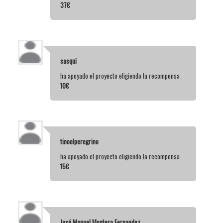
37€
sasqui
ha apoyado el proyecto eligiendo la recompensa
10€
tinoelperegrino
ha apoyado el proyecto eligiendo la recompensa
15€
José Manuel Montero Fernandez