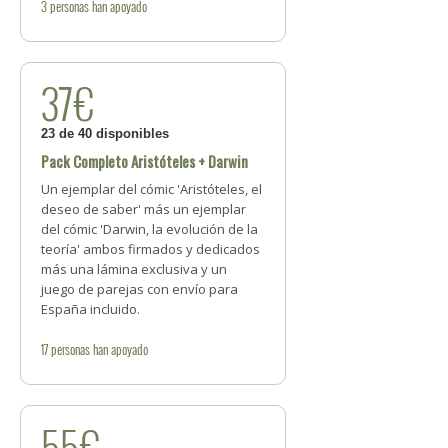
3
personas
han apoyado
37€
23 de 40 disponibles
Pack Completo Aristóteles + Darwin
Un ejemplar del cómic 'Aristóteles, el
deseo de saber' más un ejemplar
del cómic 'Darwin, la evolución de la
teoría' ambos firmados y dedicados
más una lámina exclusiva y un
juego de parejas con envío para
España incluido.
17
personas
han apoyado
55€