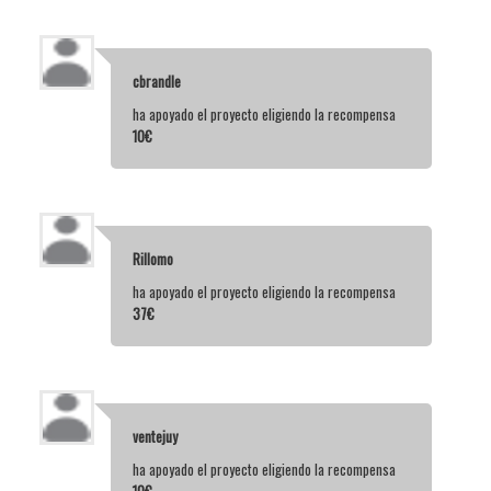
cbrandle
ha apoyado el proyecto eligiendo la recompensa
10€
Rillomo
ha apoyado el proyecto eligiendo la recompensa
37€
ventejuy
ha apoyado el proyecto eligiendo la recompensa