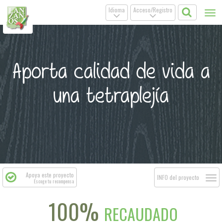
Idioma
Acceso/Registro
Tog
.
.
nav
Aporta calidad de vida a
una tetraplejía
Apoya este proyecto
Togg
INFO del proyecto
Escoge tu recompensa
navi
100%
RECAUDADO