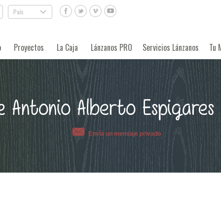
País
.
o
Proyectos
La Caja
Lánzanos PRO
Servicios Lánzanos
Tu 
de Antonio Alberto Espigares
Envía un mensaje privado