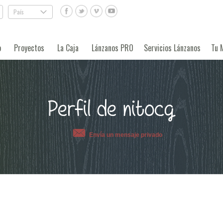
País
.
o
Proyectos
La Caja
Lánzanos PRO
Servicios Lánzanos
Tu 
Perfil de nitocg
Envía un mensaje privado