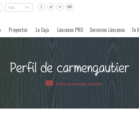
País
.
o
Proyectos
La Caja
Lánzanos PRO
Servicios Lánzanos
Tu 
Perfil de carmengautier
Envía un mensaje privado