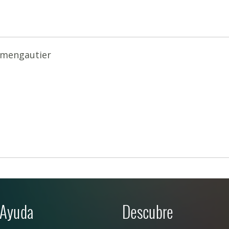
rmengautier
Ayuda
Descubre