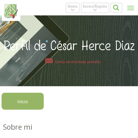
Idioma
Acceso/Registro
Tog
.
.
nav
Perfil de César Herce Diaz
Envía un mensaje privado
Inicio
Sobre mi