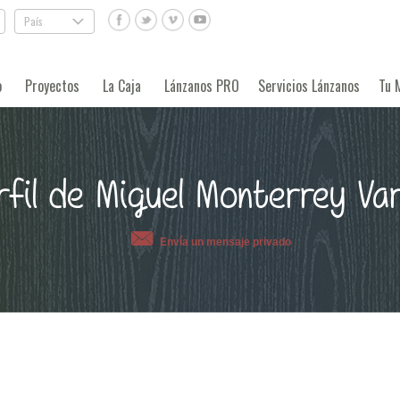
País
.
o
Proyectos
La Caja
Lánzanos PRO
Servicios Lánzanos
Tu 
rfil de Miguel Monterrey Var
Envía un mensaje privado