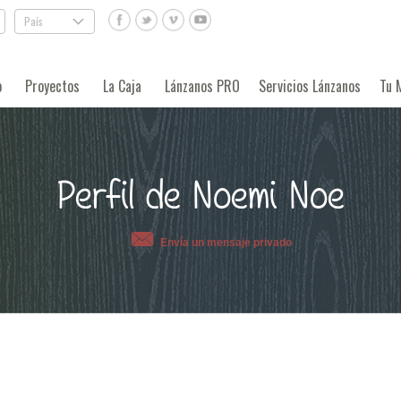
País
.
o
Proyectos
La Caja
Lánzanos PRO
Servicios Lánzanos
Tu 
Perfil de Noemi Noe
Envía un mensaje privado