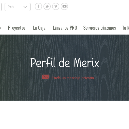
País
.
o
Proyectos
La Caja
Lánzanos PRO
Servicios Lánzanos
Tu 
Perfil de Merix
Envía un mensaje privado