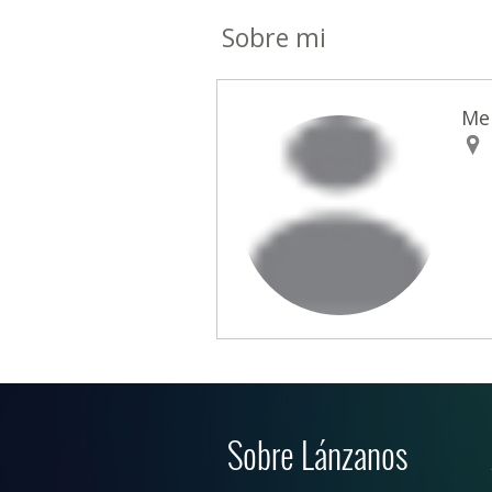
Sobre mi
Me
Sobre Lánzanos