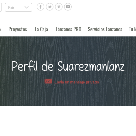
País
.
o
Proyectos
La Caja
Lánzanos PRO
Servicios Lánzanos
Tu 
Perfil de Suarezmanlanz
Envía un mensaje privado